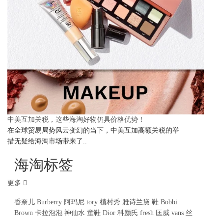
中美互加关税，这些海淘好物仍具价格优势！
在全球贸易局势风云变幻的当下，中美互加高额关税的举
措无疑给海淘市场带来了..
海淘标签
更多
香奈儿
Burberry
阿玛尼
tory
植村秀
雅诗兰黛
鞋
Bobbi
Brown
卡拉泡泡
神仙水
童鞋
Dior
科颜氏
fresh
匡威
vans
丝