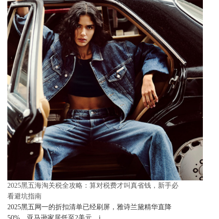
2025黑五海淘关税全攻略：算对税费才叫真省钱，新手必
看避坑指南
2025黑五网一的折扣清单已经刷屏，雅诗兰黛精华直降
50%、亚马逊家居低至2美元、i..