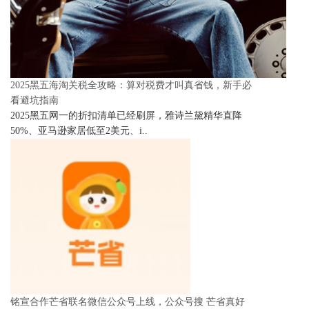
2025黑五海淘关税全攻略：算对税费才叫真省钱，新手必
看避坑指南
2025黑五网一的折扣清单已经刷屏，雅诗兰黛精华直降
50%、亚马逊家居低至2美元、i..
铭宣合作芒省联名微信公众号上线，公众号搜 芒省真好