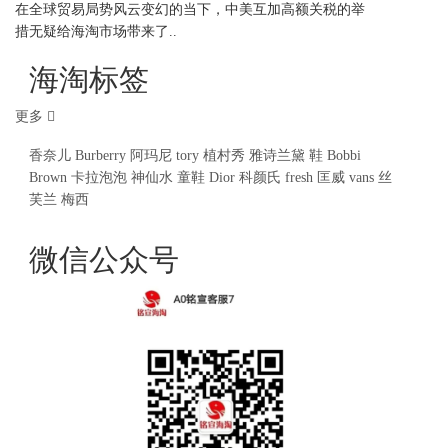
在全球贸易局势风云变幻的当下，中美互加高额关税的举
措无疑给海淘市场带来了..
海淘标签
更多
香奈儿
Burberry
阿玛尼
tory
植村秀
雅诗兰黛
鞋
Bobbi
Brown
卡拉泡泡
神仙水
童鞋
Dior
科颜氏
fresh
匡威
vans
丝
芙兰
梅西
微信公众号