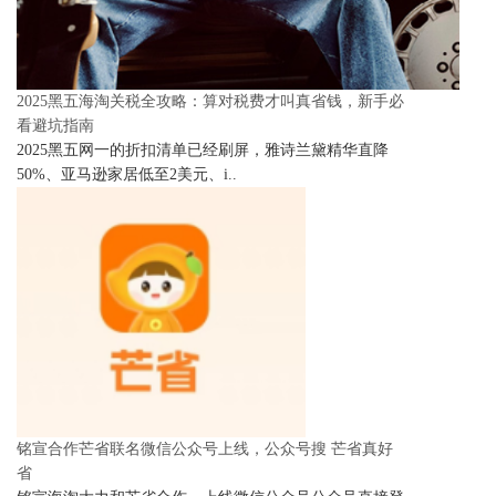
2025黑五海淘关税全攻略：算对税费才叫真省钱，新手必
看避坑指南
2025黑五网一的折扣清单已经刷屏，雅诗兰黛精华直降
50%、亚马逊家居低至2美元、i..
铭宣合作芒省联名微信公众号上线，公众号搜 芒省真好
省