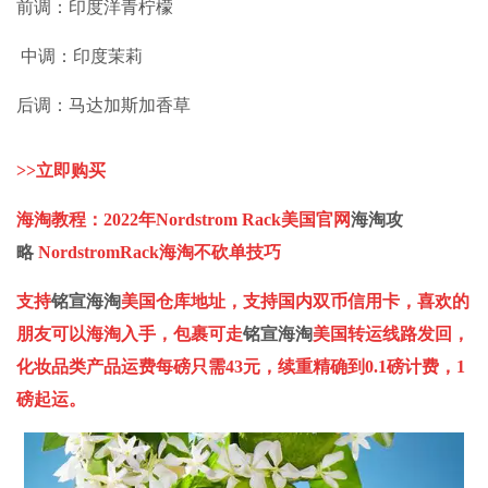
前调：印度洋青柠檬
中调：印度茉莉
后调：马达加斯加香草
>>
立即购买
海淘教程：
2022
年
Nordstrom Rack
美国官网
海淘攻
略
NordstromRack
海淘不砍单技巧
支持
铭宣海淘
美国仓库地址，支持国内双币信用卡，喜欢的
朋友可以海淘入手，包裹可走
铭宣海淘
美国转运线路发回，
化妆品类产品运费每磅只需
43
元，续重精确到
0.1
磅计费，
1
磅起运。