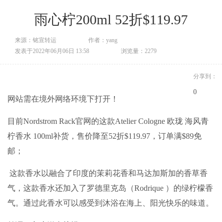
雨心柠200ml 52折$119.97
来源：铭宣转运
作者：yang
发表于2022年06月06日 13:58
浏览量：2279
分享到：
0
网站需在境外网络环境下打开！
目前Nordstrom Rack官网的这款Atelier Cologne 欧珑 海风青
柠香水 100ml补货，售价降至52折$119.97，订单满$89免
邮；
这款香水以融合了印度的茉莉花香和马达加斯加的香草香
气，这款香水还加入了罗德里克岛（Rodrique ）的绿柠檬香
气。通过此香水可以感受到沐浴在海上、阳光快乐的味道。