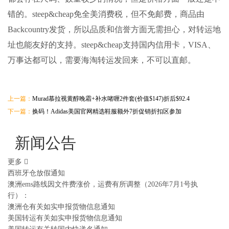
错的。steep&cheap免全美消费税，但不免邮费，商品由
Backcountry发货，所以品质和信誉方面无需担心，对转运地
址也能友好的支持。steep&cheap支持国内信用卡，VISA、
万事达都可以，需要
海淘转运
发回来
，不可以直邮。
上一篇：
Murad慕拉视黄醇晚霜+补水啫喱2件套(价值$147)折后$92.4
下一篇：
换码！Adidas美国官网精选鞋服额外7折促销折扣区参加
新闻公告
更多
西班牙仓放假通知
澳洲ems路线因文件费涨价，运费有所调整（2026年7月1号执
行）：
澳洲仓有关如实申报货物信息通知
美国转运有关如实申报货物信息通知