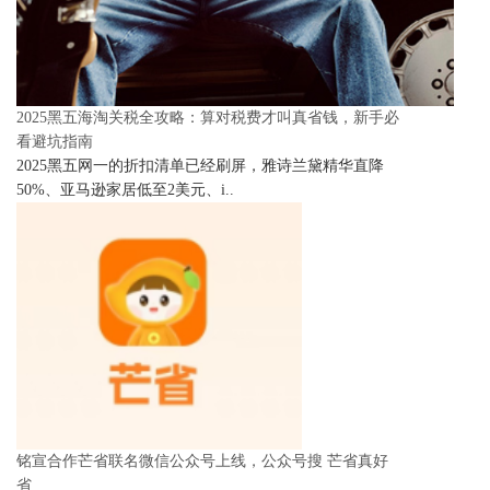
2025黑五海淘关税全攻略：算对税费才叫真省钱，新手必
看避坑指南
2025黑五网一的折扣清单已经刷屏，雅诗兰黛精华直降
50%、亚马逊家居低至2美元、i..
铭宣合作芒省联名微信公众号上线，公众号搜 芒省真好
省