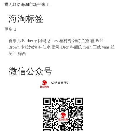
措无疑给海淘市场带来了..
海淘标签
更多
香奈儿
Burberry
阿玛尼
tory
植村秀
雅诗兰黛
鞋
Bobbi
Brown
卡拉泡泡
神仙水
童鞋
Dior
科颜氏
fresh
匡威
vans
丝
芙兰
梅西
微信公众号