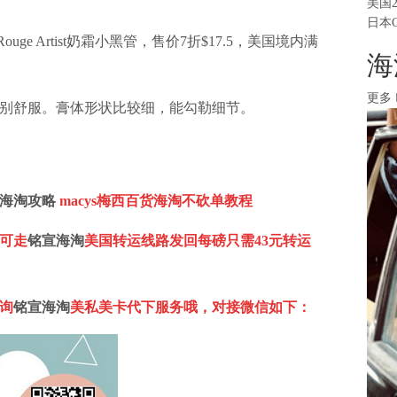
美国
日本
 Rouge Artist奶霜小黑管，售价7折$17.5，美国境内满
海
更多
别舒服。膏体形状比较细，能勾勒细节。
海淘攻略
macys
梅西百货海淘不砍单教程
可走
铭宣海淘
美国转运线路发回每磅只需
43
元转运
询
铭宣海淘
美私美卡代下服务哦，对接微信如下：