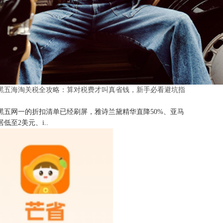
25黑五海淘关税全攻略：算对税费才叫真省钱，新手必看避坑指
25黑五网一的折扣清单已经刷屏，雅诗兰黛精华直降50%、亚马
低至2美元、i..