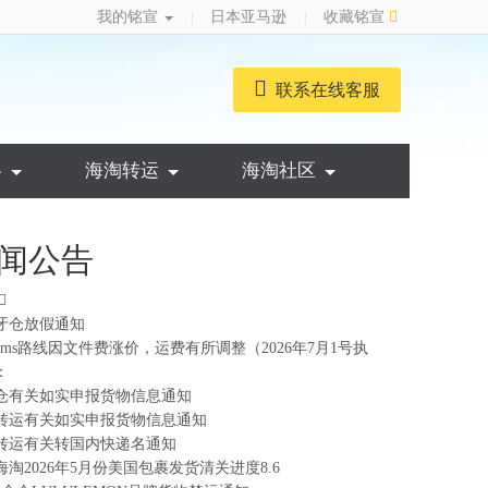
我的铭宣
日本亚马逊
收藏铭宣
|
|
联系在线客服
略
海淘转运
海淘社区
闻公告
牙仓放假通知
ems路线因文件费涨价，运费有所调整（2026年7月1号执
：
仓有关如实申报货物信息通知
转运有关如实申报货物信息通知
转运有关转国内快递名通知
海淘2026年5月份美国包裹发货清关进度8.6