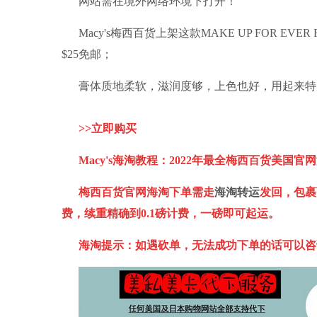
网站需在境外网络环境下打开！
Macy's梅西百货上架这款MAKE UP FOR EVER
$25免邮；
膏体质地柔软，滋润度够，上色也好，用起来特
>>
立即购买
Macy's
海淘教程：
2022
年最全梅西百货美国官网
梅西百货官网海淘下单需走
海淘转运
发回，包裹
费，续重精确到
0.1
磅计费，一磅即可起运。
海淘提示：如遇砍单，无法成功下单的话可以咨