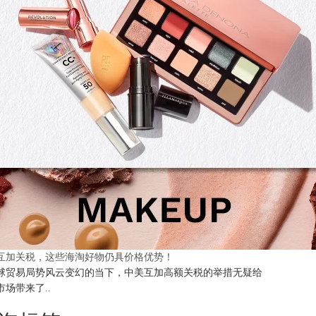
互加关税，这些海淘好物仍具价格优势！
球贸易局势风云变幻的当下，中美互加高额关税的举措无疑给
市场带来了..