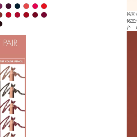
铭宣
铭宣
台，