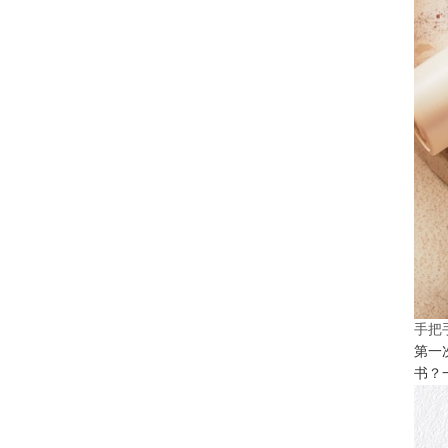
手把
第一
书？