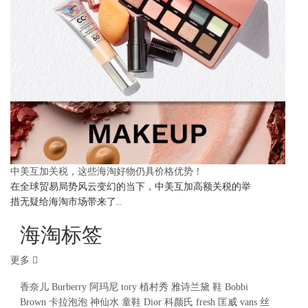
中美互加关税，这些海淘好物仍具价格优势！
在全球贸易局势风云变幻的当下，中美互加高额关税的举
措无疑给海淘市场带来了..
海淘标签
更多
香奈儿
Burberry
阿玛尼
tory
植村秀
雅诗兰黛
鞋
Bobbi
Brown
卡拉泡泡
神仙水
童鞋
Dior
科颜氏
fresh
匡威
vans
丝