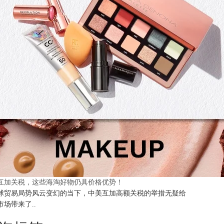
互加关税，这些海淘好物仍具价格优势！
球贸易局势风云变幻的当下，中美互加高额关税的举措无疑给
市场带来了..