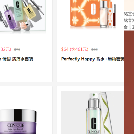
铭宣
铭宣
台，