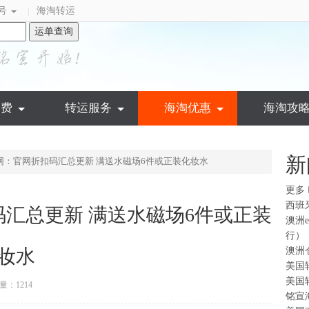
号
海淘转运
|
运单查询
运费
转运服务
海淘优惠
海淘攻
新
 美国官网：官网折扣码汇总更新 满送水磁场6件或正装化妆水
更多
西班
折扣码汇总更新 满送水磁场6件或正装
澳洲
行）
妆水
澳洲
美国
美国
量：1214
铭宣