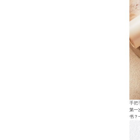
手把
第一
书？