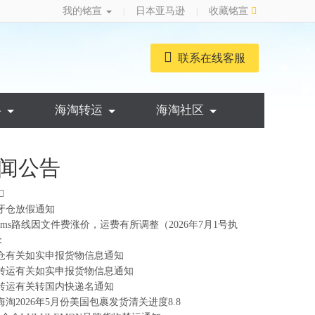
我的铭宣
日本亚马逊
收藏铭宣
|
|
联系在线客服
略
海淘转运
海淘社区
闻公告
牙仓放假通知
ems路线因文件费涨价，运费有所调整（2026年7月1号执
：
仓有关如实申报货物信息通知
转运有关如实申报货物信息通知
转运有关转国内快递名通知
海淘2026年5月份美国包裹发货清关进度8.8