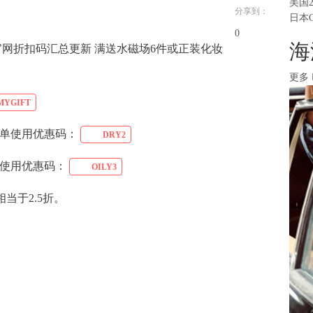
美国
分享到：
日本
0
海
美国官网：官网折扣码汇总更新 满送水磁场6件或正装化妆
更多
MYGIFT
要订单使用优惠码：
DRY2
要使用优惠码：
OILY3
相当于2.5折。
。