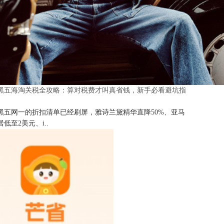
25黑五海淘关税全攻略：算对税费才叫真省钱，新手必看避坑指
25黑五网一的折扣清单已经刷屏，雅诗兰黛精华直降50%、亚马
低至2美元、i..