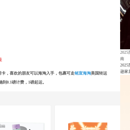
20
南
址
20
逊家居
用卡，喜欢的朋友可以海淘入手，包裹可走
铭宣海淘
美国转运
到0.1磅计费，
1磅起运。