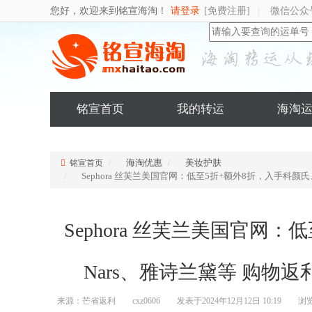
您好，欢迎来到铭宣海淘！
请登录
[免费注册]
微信公众
|
铭宣首页
我的转运
海淘
海淘优惠
美妆护肤
铭宣首页
Sephora 丝芙兰美国官网：低至5折+额外8折，入手科
Sephora 丝芙兰美国官网
Nars、雅诗兰黛等 购物
来源：芒省返利
cxz0606
发表于2024年12月12日 10:19
浏览