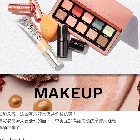
互加关税，这些海淘好物仍具价格优势！
球贸易局势风云变幻的当下，中美互加高额关税的举措无疑给
市场带来了..