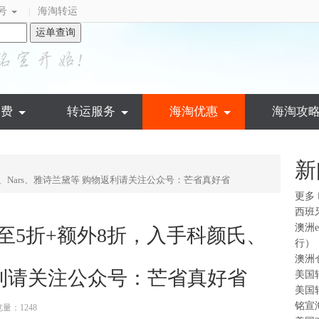
号
海淘转运
|
运单查询
运费
转运服务
海淘优惠
海淘攻
新
颜氏、Nars、雅诗兰黛等 购物返利请关注公众号：芒省真好省
更多
西班
澳洲
：低至5折+额外8折，入手科颜氏、
行）
澳洲
返利请关注公众号：芒省真好省
美国
美国
铭宣
量：1248