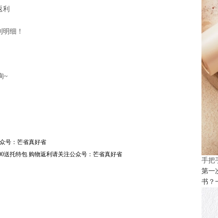
返利
利明细！
询~
注公众号：芒省真好省
满£100送托特包 购物返利请关注公众号：芒省真好省
手把
第一
书？