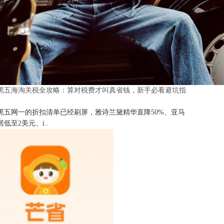
25黑五海淘关税全攻略：算对税费才叫真省钱，新手必看避坑指
25黑五网一的折扣清单已经刷屏，雅诗兰黛精华直降50%、亚马
低至2美元、i..