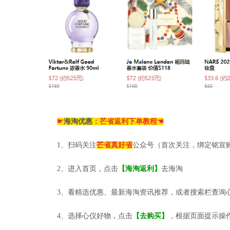
☛
海淘优惠
：芒省返利下单教程☚
1、扫码关注
芒省真好省
公众号（首次关注，绑定铭宣
2、进入首页，点击
【海淘返利】
去海淘
3、看精选优惠、最新海淘资讯推荐，或者搜索栏查询
4、选择心仪好物，点击
【去购买】
，根据页面提示操