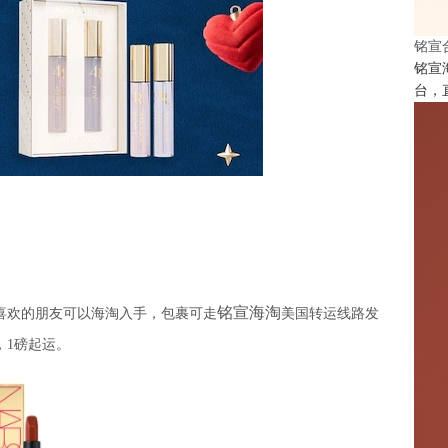
铭宣
铭宣
台，
铭宣海淘
喜欢的朋友可以海淘入手，包裹可走
美国转运线路发
，1磅起运。