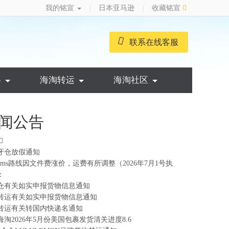
我的铭宣
日本亚马逊
收藏铭宣
|
|
联系在线客服
略
海淘转运
海淘社区
闻公告
牙仓放假通知
ems路线因文件费涨价，运费有所调整（2026年7月1号执
：
仓有关如实申报货物信息通知
转运有关如实申报货物信息通知
转运有关转国内快递名通知
海淘2026年5月份美国包裹发货清关进度8.6