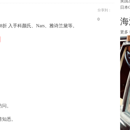
美国
日本
分享到：
海
0
外8折 入手科颜氏、Nars、雅诗兰黛等。
更多
访问。
请知悉。