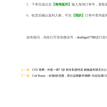
5、下单完成点击
【海淘返利】
输入海淘订单号，获取
6、收货后确认返利入账，可在
【我的】
订单中查询返
如有疑问，淘友们可添加微信号：
shabigui7788
进行咨
上一篇：
COS 美网：外套一律7.5折 秋冬私密特卖 购物返利请关
下一篇：
Cult Beauty：全场8折优惠，部分品牌豪华满赠+马吉拉