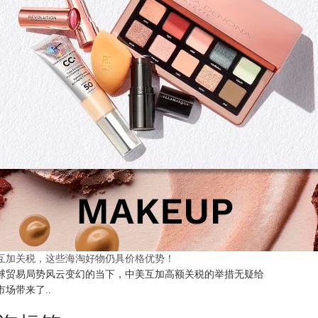
互加关税，这些海淘好物仍具价格优势！
球贸易局势风云变幻的当下，中美互加高额关税的举措无疑给
市场带来了..