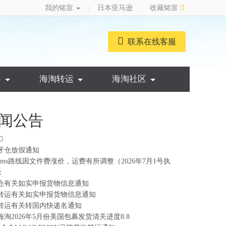
我的铭宣
日本亚马逊
收藏铭宣
|
|
联系在线客服
略
海淘转运
海淘社区
闻公告
牙仓放假通知
ems路线因文件费涨价，运费有所调整（2026年7月1号执
：
仓有关如实申报货物信息通知
转运有关如实申报货物信息通知
转运有关转国内快递名通知
海淘2026年5月份美国包裹发货清关进度8.8