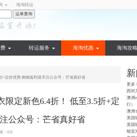
号
海淘转运
|
运单查询
运费
转运服务
海淘优惠
海淘攻
新
低至3.5折+定价优势 购物返利请关注公众号：芒省真好省
更多
西班
澳洲
 大衣限定新色6.4折！ 低至3.5折+定
行）
澳洲
关注公众号：芒省真好省
美国
美国
铭宣
量：938