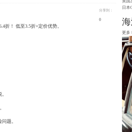
美国
日本
分享到：
海
0
色6.4折！ 低至3.5折+定价优势。
更多
税。
费。
险问题。