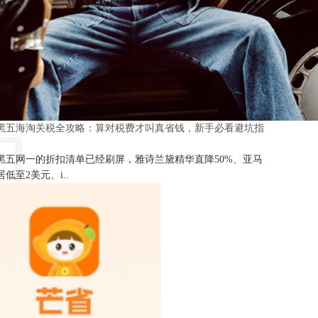
25黑五海淘关税全攻略：算对税费才叫真省钱，新手必看避坑指
25黑五网一的折扣清单已经刷屏，雅诗兰黛精华直降50%、亚马
低至2美元、i..