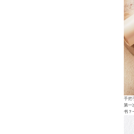
手把
第一
书？