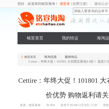
您好，欢迎来到铭宣海淘！
请登录
[免费注册]
微信公众
|
铭宣首页
我的转运
海淘
海淘优惠
服饰饰品
铭宣首页
Cettire：年终大促！101801 大衣限定新色6.4折！ 
Cettire：年终大促！101801
价优势 购物返利请
来源：铭宣海淘
BG004
发表于2024年12月30日 11:09
浏览