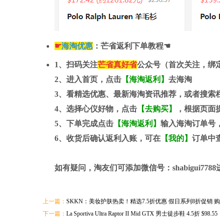
☛
海淘优惠
：芒省返利下单教程☚
1、扫码关注
芒省真好省
公众号（首次关注，绑
2、进入首页，点击
【海淘返利】
去海淘
3、看精选优惠、最新海淘资讯推荐，或者搜索
4、选择心仪好物，点击
【去购买】
，根据页面
5、下单完成点击
【海淘返利】
输入海淘订单号
6、收货后确认返利入账，可在
【我的】
订单中
如有疑问，淘友们可添加微信号：
shabigui7788
上一篇：
SKKN：美妆护肤热卖！精选7.5折优惠 假日系列8折促销
下一篇：
La Sportiva Ultra Raptor II Mid GTX 男士徒步鞋 