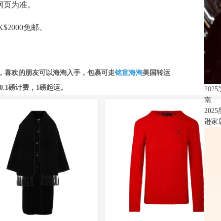
网页为准。
$2000免邮。
，喜欢的朋友可以海淘入手，包裹可走
铭宣海淘
美国转运
.1磅计费，
1磅起运。
20
南
20
逊家居