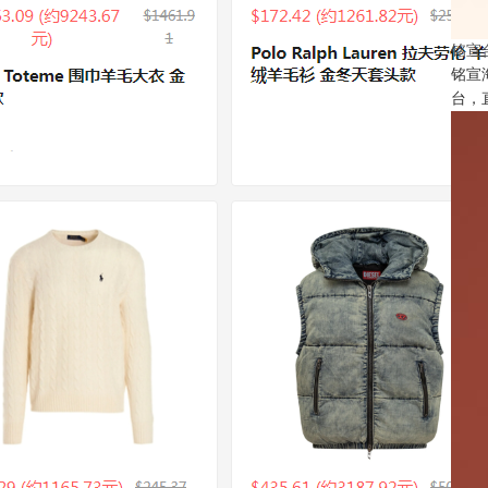
铭宣
铭宣
台，