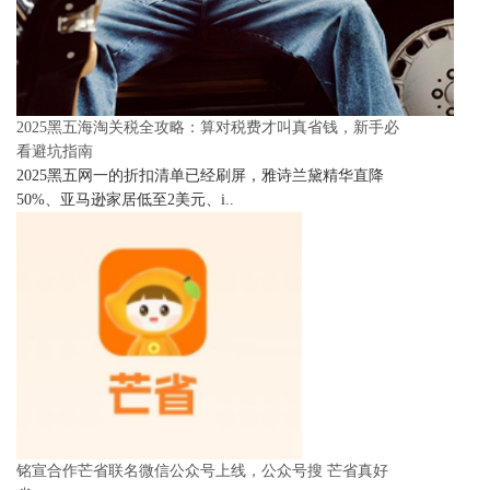
2025黑五海淘关税全攻略：算对税费才叫真省钱，新手必
看避坑指南
2025黑五网一的折扣清单已经刷屏，雅诗兰黛精华直降
50%、亚马逊家居低至2美元、i..
铭宣合作芒省联名微信公众号上线，公众号搜 芒省真好