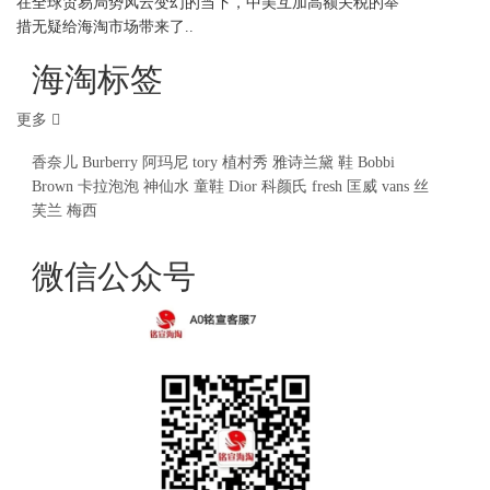
在全球贸易局势风云变幻的当下，中美互加高额关税的举
措无疑给海淘市场带来了..
海淘标签
更多
香奈儿
Burberry
阿玛尼
tory
植村秀
雅诗兰黛
鞋
Bobbi
Brown
卡拉泡泡
神仙水
童鞋
Dior
科颜氏
fresh
匡威
vans
丝
芙兰
梅西
微信公众号