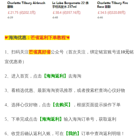
☛
海淘优惠
：芒省返利下单教程☚
1、扫码关注
芒省真好省
公众号（首次关注，绑定铭宣账号送
10元
铭
宣优惠劵）
2、进入首页，点击
【海淘返利】
去海淘
3、看精选优惠、最新海淘资讯推荐，或者搜索栏查询心仪好物
4、选择心仪好物，点击
【去购买】
，根据页面提示操作下单
5、下单完成点击
【海淘返利】
输入海淘订单号，获取返利
6、收货后确认返利入账，可在
【我的】
订单中查询返利明细！