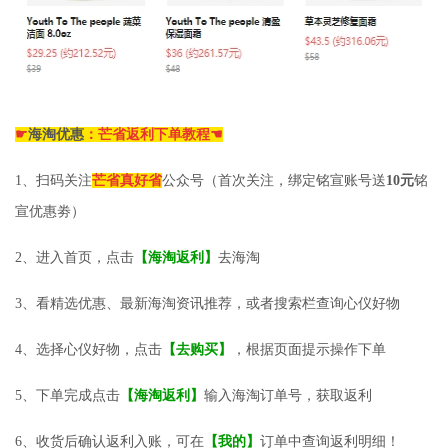
☛
海淘优惠
：芒省返利下单教程☚
1、扫码关注
芒省真好省
公众号（首次关注，绑定铭宣账号送
10元
铭
宣优惠劵）
2、进入首页，点击
【海淘返利】
去海淘
3、看精选优惠、最新海淘资讯推荐，或者搜索栏查询心仪好物
4、选择心仪好物，点击
【去购买】
，根据页面提示操作下单
5、下单完成点击
【海淘返利】
输入海淘订单号，获取返利
6、收货后确认返利入账，可在
【我的】
订单中查询返利明细！