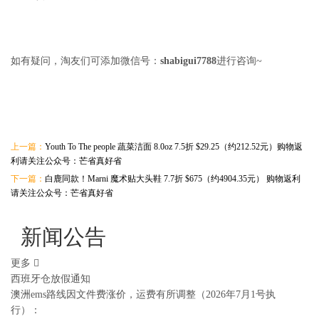
如有疑问，淘友们可添加微信号：
shabigui7788
进行咨询~
上一篇：
Youth To The people 蔬菜洁面 8.0oz 7.5折 $29.25（约212.52元）购物返
利请关注公众号：芒省真好省
下一篇：
白鹿同款！Marni 魔术贴大头鞋 7.7折 $675（约4904.35元） 购物返利
请关注公众号：芒省真好省
新闻公告
更多
西班牙仓放假通知
澳洲ems路线因文件费涨价，运费有所调整（2026年7月1号执
行）：