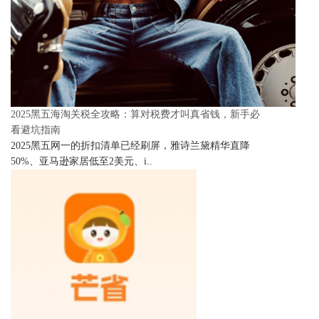
2025黑五海淘关税全攻略：算对税费才叫真省钱，新手必
看避坑指南
2025黑五网一的折扣清单已经刷屏，雅诗兰黛精华直降
50%、亚马逊家居低至2美元、i..