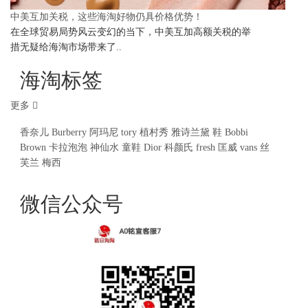
中美互加关税，这些海淘好物仍具价格优势！
在全球贸易局势风云变幻的当下，中美互加高额关税的举
措无疑给海淘市场带来了..
海淘标签
更多
香奈儿
Burberry
阿玛尼
tory
植村秀
雅诗兰黛
鞋
Bobbi
Brown
卡拉泡泡
神仙水
童鞋
Dior
科颜氏
fresh
匡威
vans
丝
芙兰
梅西
微信公众号