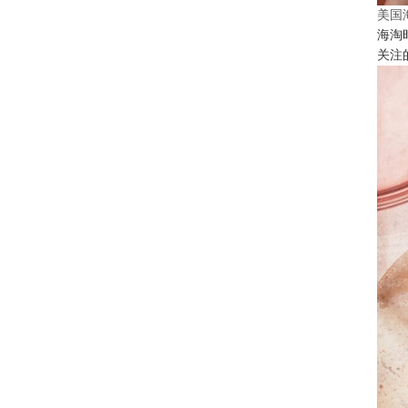
美国
海淘
关注