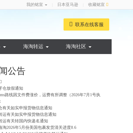
我的铭宣
日本亚马逊
收藏铭宣
|
|
联系在线客服
略
海淘转运
海淘社区
闻公告
牙仓放假通知
ems路线因文件费涨价，运费有所调整（2026年7月1号执
：
仓有关如实申报货物信息通知
转运有关如实申报货物信息通知
转运有关转国内快递名通知
海淘2026年5月份美国包裹发货清关进度8.6