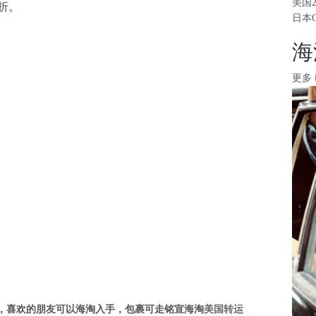
美国
5折。
日本
海
更多
，喜欢的朋友可以海淘入手，包裹可走
铭宣海淘
美国转运