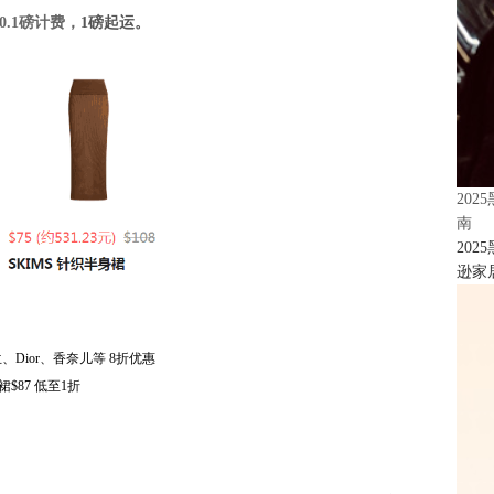
.1磅计费，
1磅起运。
20
南
20
逊家居
Dior、香奈儿等 8折优惠
裙$87 低至1折