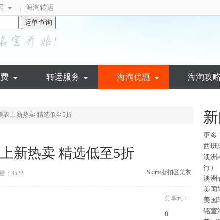
号
海淘转运
|
运单查询
运费
转运服务
海淘优惠
海淘攻
新
区美衣上新热卖 精选低至5折
更多
西班
衣上新热卖 精选低至5折
澳洲
行）
Skims
折扣区
美衣
量：4522
澳洲
美国
分享到：
美国
铭宣
0