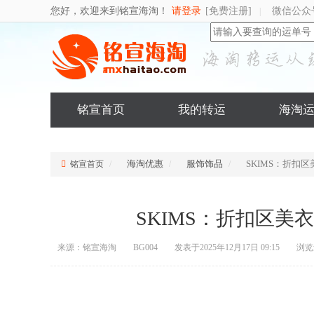
您好，欢迎来到铭宣海淘！
请登录
[免费注册]
微信公众
|
铭宣首页
我的转运
海淘
海淘优惠
服饰饰品
SKIMS：折扣
铭宣首页
SKIMS：折扣区美
来源：铭宣海淘
BG004
发表于2025年12月17日 09:15
浏览