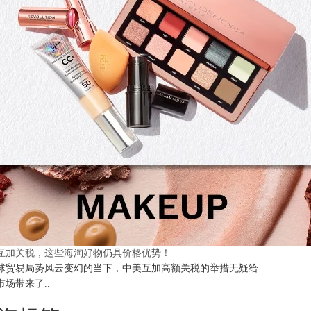
互加关税，这些海淘好物仍具价格优势！
球贸易局势风云变幻的当下，中美互加高额关税的举措无疑给
市场带来了..