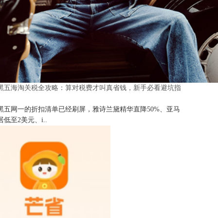
25黑五海淘关税全攻略：算对税费才叫真省钱，新手必看避坑指
25黑五网一的折扣清单已经刷屏，雅诗兰黛精华直降50%、亚马
低至2美元、i..