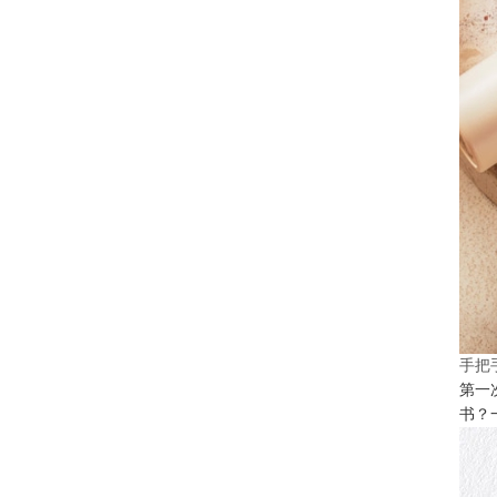
手把
第一
书？