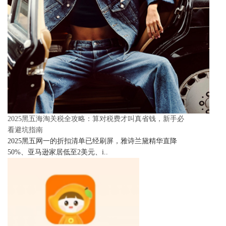
2025黑五海淘关税全攻略：算对税费才叫真省钱，新手必
看避坑指南
2025黑五网一的折扣清单已经刷屏，雅诗兰黛精华直降
50%、亚马逊家居低至2美元、i..