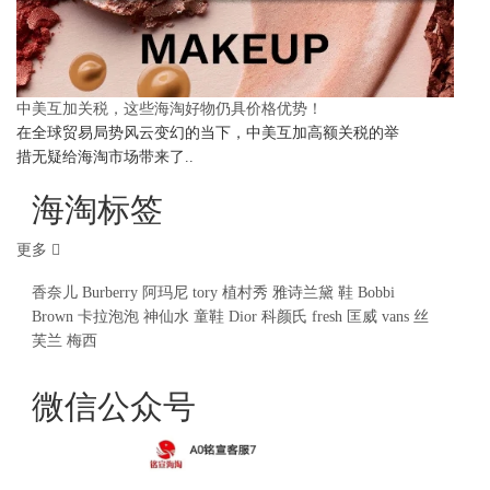
中美互加关税，这些海淘好物仍具价格优势！
在全球贸易局势风云变幻的当下，中美互加高额关税的举
措无疑给海淘市场带来了..
海淘标签
更多
香奈儿
Burberry
阿玛尼
tory
植村秀
雅诗兰黛
鞋
Bobbi
Brown
卡拉泡泡
神仙水
童鞋
Dior
科颜氏
fresh
匡威
vans
丝
芙兰
梅西
微信公众号