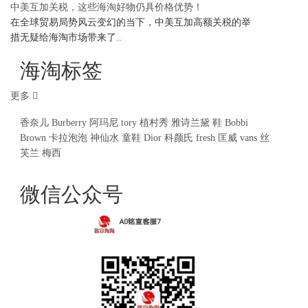
中美互加关税，这些海淘好物仍具价格优势！
在全球贸易局势风云变幻的当下，中美互加高额关税的举
措无疑给海淘市场带来了..
海淘标签
更多
香奈儿
Burberry
阿玛尼
tory
植村秀
雅诗兰黛
鞋
Bobbi
Brown
卡拉泡泡
神仙水
童鞋
Dior
科颜氏
fresh
匡威
vans
丝
芙兰
梅西
微信公众号