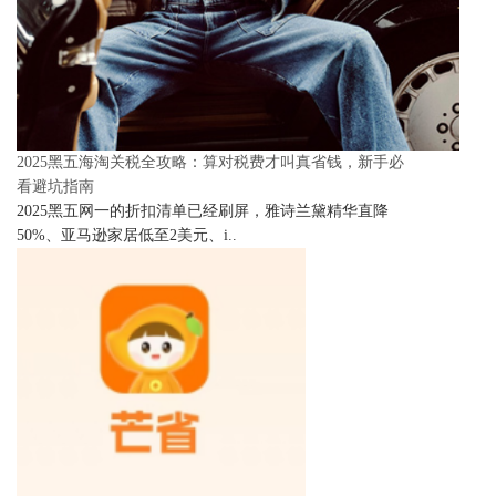
2025黑五海淘关税全攻略：算对税费才叫真省钱，新手必
看避坑指南
2025黑五网一的折扣清单已经刷屏，雅诗兰黛精华直降
50%、亚马逊家居低至2美元、i..