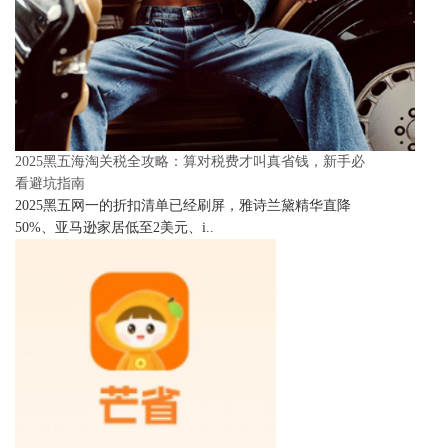
2025黑五海淘关税全攻略：算对税费才叫真省钱，新手必
看避坑指南
2025黑五网一的折扣清单已经刷屏，雅诗兰黛精华直降
50%、亚马逊家居低至2美元、i..