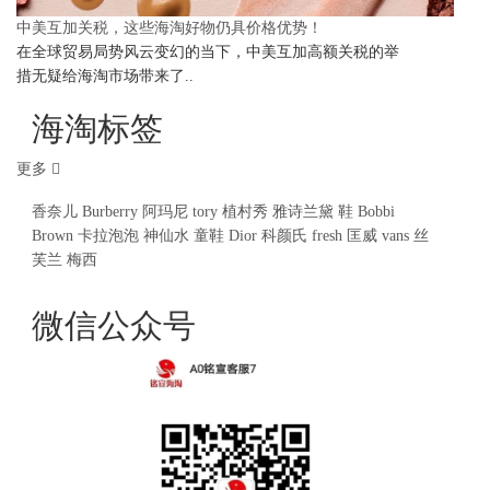
中美互加关税，这些海淘好物仍具价格优势！
在全球贸易局势风云变幻的当下，中美互加高额关税的举
措无疑给海淘市场带来了..
海淘标签
更多
香奈儿
Burberry
阿玛尼
tory
植村秀
雅诗兰黛
鞋
Bobbi
Brown
卡拉泡泡
神仙水
童鞋
Dior
科颜氏
fresh
匡威
vans
丝
芙兰
梅西
微信公众号