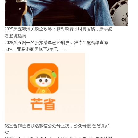
2025黑五海淘关税全攻略：算对税费才叫真省钱，新手必
看避坑指南
2025黑五网一的折扣清单已经刷屏，雅诗兰黛精华直降
50%、亚马逊家居低至2美元、i..
铭宣合作芒省联名微信公众号上线，公众号搜 芒省真好
省