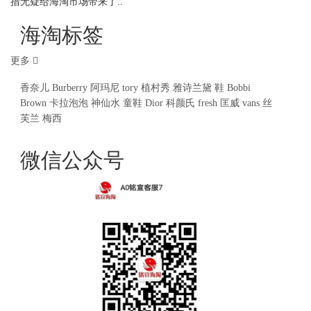
措无疑给海淘市场带来了..
海淘标签
更多
香奈儿
Burberry
阿玛尼
tory
植村秀
雅诗兰黛
鞋
Bobbi
Brown
卡拉泡泡
神仙水
童鞋
Dior
科颜氏
fresh
匡威
vans
丝
芙兰
梅西
微信公众号