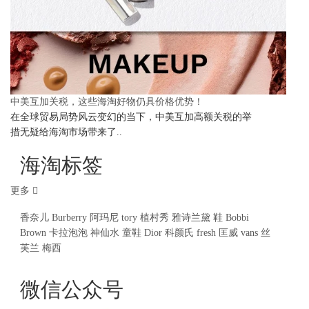
中美互加关税，这些海淘好物仍具价格优势！
在全球贸易局势风云变幻的当下，中美互加高额关税的举
措无疑给海淘市场带来了..
海淘标签
更多
香奈儿
Burberry
阿玛尼
tory
植村秀
雅诗兰黛
鞋
Bobbi
Brown
卡拉泡泡
神仙水
童鞋
Dior
科颜氏
fresh
匡威
vans
丝
芙兰
梅西
微信公众号