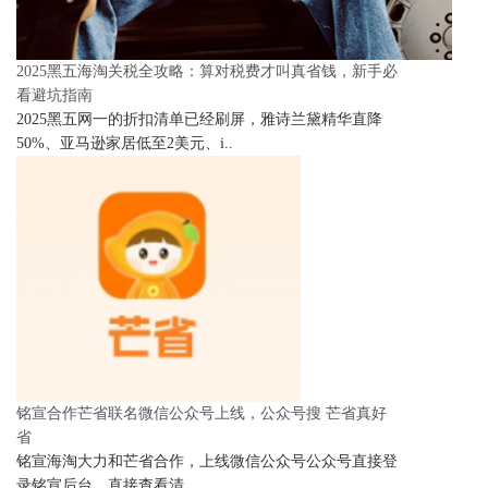
2025黑五海淘关税全攻略：算对税费才叫真省钱，新手必
看避坑指南
2025黑五网一的折扣清单已经刷屏，雅诗兰黛精华直降
50%、亚马逊家居低至2美元、i..
铭宣合作芒省联名微信公众号上线，公众号搜 芒省真好
省
铭宣海淘大力和芒省合作，上线微信公众号公众号直接登
录铭宣后台，直接查看清..