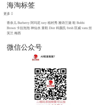
海淘标签
更多
香奈儿
Burberry
阿玛尼
tory
植村秀
雅诗兰黛
鞋
Bobbi
Brown
卡拉泡泡
神仙水
童鞋
Dior
科颜氏
fresh
匡威
vans
丝
芙兰
梅西
微信公众号