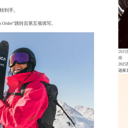
转到手。
h Order”跳转后第五项填写。
20
南
20
逊家居