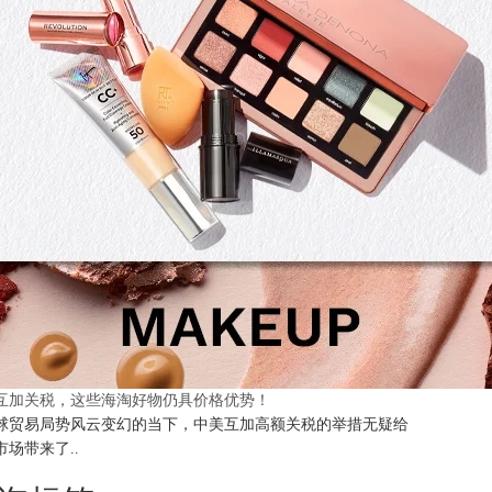
互加关税，这些海淘好物仍具价格优势！
球贸易局势风云变幻的当下，中美互加高额关税的举措无疑给
市场带来了..