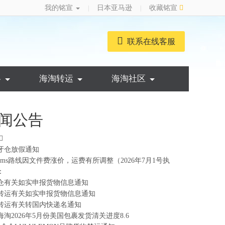
我的铭宣
日本亚马逊
收藏铭宣
|
|
联系在线客服
略
海淘转运
海淘社区
闻公告
牙仓放假通知
ems路线因文件费涨价，运费有所调整（2026年7月1号执
：
仓有关如实申报货物信息通知
转运有关如实申报货物信息通知
转运有关转国内快递名通知
海淘2026年5月份美国包裹发货清关进度8.6