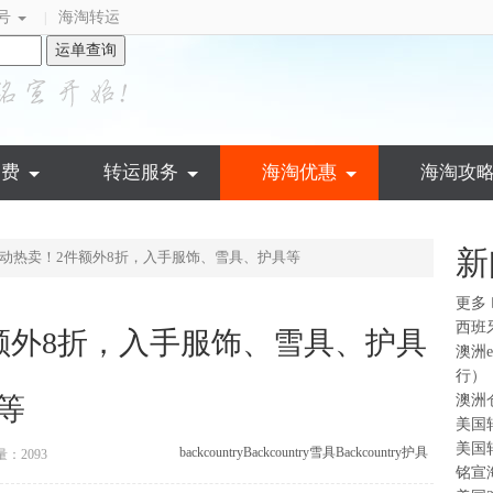
号
海淘转运
|
运单查询
运费
转运服务
海淘优惠
海淘攻
新
ry：运动热卖！2件额外8折，入手服饰、雪具、护具等
更多
西班
！2件额外8折，入手服饰、雪具、护具
澳洲
行）
等
澳洲
美国
美国
backcountry
Backcountry雪具
Backcountry护具
：2093
铭宣