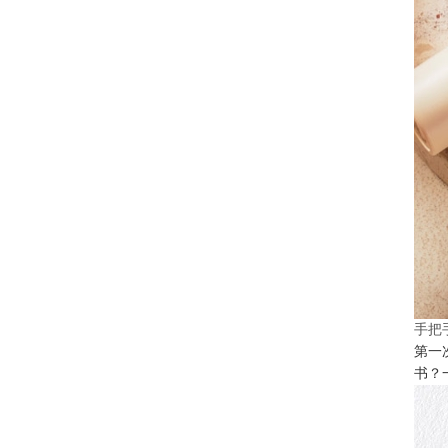
手把
第一
书？