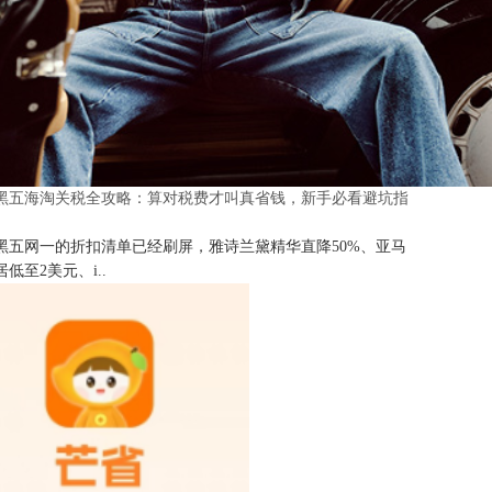
25黑五海淘关税全攻略：算对税费才叫真省钱，新手必看避坑指
25黑五网一的折扣清单已经刷屏，雅诗兰黛精华直降50%、亚马
低至2美元、i..