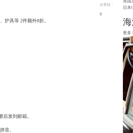
美国
分享到：
日本
0
海
雪具、护具等 2件额外8折。
更多
注册后发到邮箱。
的拼音。