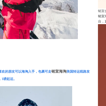
铭宣
铭宣
台，
铭宣海淘
喜欢的朋友可以海淘入手，包裹可走
美国转运线路发
，1磅起运。