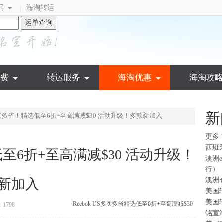
号
海淘转运
|
运单查询
运费
转运服务
海淘优惠
海淘攻
新
：多买多省！精选低至6折+至高满减$30 活动升级！多款新加入
更多
西班
低至6折+至高满减$30 活动升级！
澳洲
行）
新加入
澳洲
美国
美国
Reebok US
多买多省
精选低至6折+至高满减$30
1798
铭宣