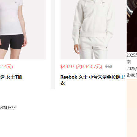
20
南
20
逊家居
无门槛额外7折