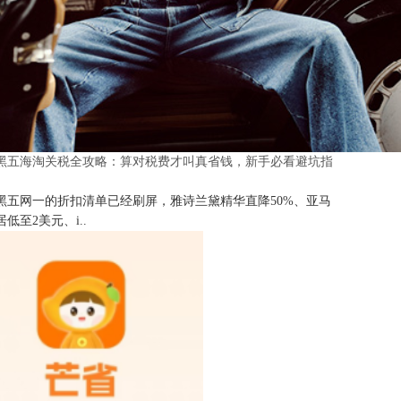
25黑五海淘关税全攻略：算对税费才叫真省钱，新手必看避坑指
25黑五网一的折扣清单已经刷屏，雅诗兰黛精华直降50%、亚马
低至2美元、i..