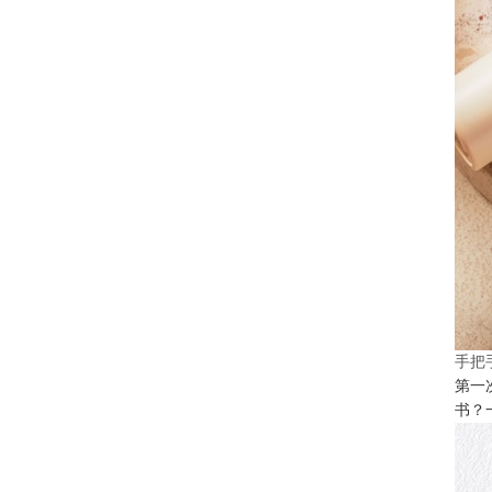
手把
第一
书？