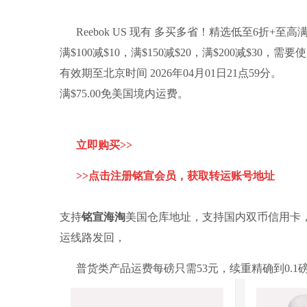
Reebok US 现有 多买多省！精选低至6折+至
满$100减$10，满$150减$20，满$200减$30，需
有效期至北京时间 2026年04月01日21点59分。
满$75.00免美国境内运费。
立即购买>>
>>点击注册铭宣会员，获取转运账号地址
支持
铭宣海淘
美国仓库地址，支持国内双币信用卡
运线路发回，
普货类产品运费每磅只需53元，续重精确到0.1