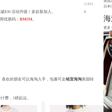
美国
分享到：
日本
高满减$30 活动升级！多款新加入。
0
海
要使用优惠码：
BMSM
。
更多
，喜欢的朋友可以海淘入手，包裹可走
铭宣海淘
美国转
磅计费，1磅起运。