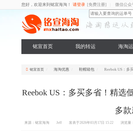
您好，欢迎来到铭宣海淘！
请登录
[免费注册]
微信公众
|
铭宣首页
我的转运
海淘
海淘优惠
鞋帽箱包
Reebok US
铭宣首页
Reebok US：多买多省！精选
多款
来源：铭宣海淘
Jeff
发表于2026年03月17日 15:22
浏览量：