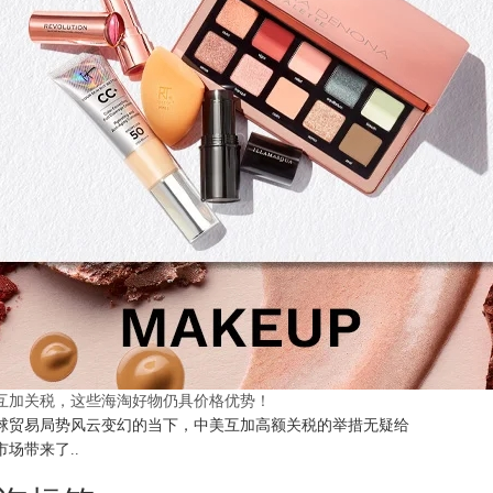
互加关税，这些海淘好物仍具价格优势！
球贸易局势风云变幻的当下，中美互加高额关税的举措无疑给
市场带来了..