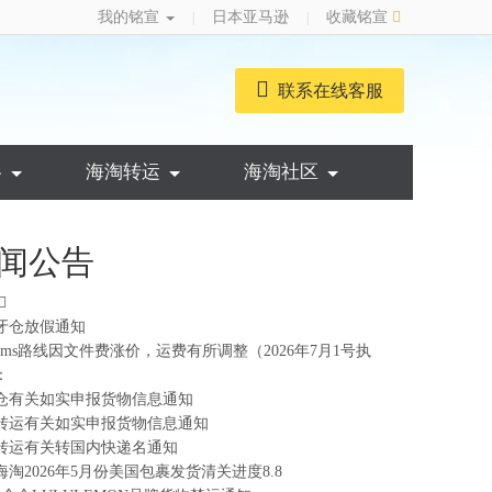
我的铭宣
日本亚马逊
收藏铭宣
|
|
联系在线客服
略
海淘转运
海淘社区
闻公告
牙仓放假通知
ems路线因文件费涨价，运费有所调整（2026年7月1号执
：
仓有关如实申报货物信息通知
转运有关如实申报货物信息通知
转运有关转国内快递名通知
海淘2026年5月份美国包裹发货清关进度8.8