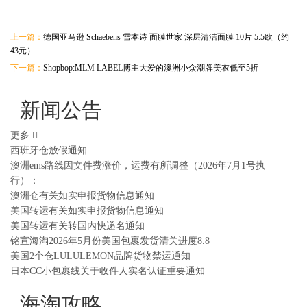
上一篇：
德国亚马逊 Schaebens 雪本诗 面膜世家 深层清洁面膜 10片 5.5欧（约
43元）
下一篇：
Shopbop:MLM LABEL博主大爱的澳洲小众潮牌美衣低至5折
新闻公告
更多
西班牙仓放假通知
澳洲ems路线因文件费涨价，运费有所调整（2026年7月1号执
行）：
澳洲仓有关如实申报货物信息通知
美国转运有关如实申报货物信息通知
美国转运有关转国内快递名通知
铭宣海淘2026年5月份美国包裹发货清关进度8.8
美国2个仓LULULEMON品牌货物禁运通知
日本CC小包裹线关于收件人实名认证重要通知
海淘攻略