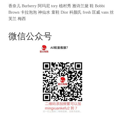
香奈儿
Burberry
阿玛尼
tory
植村秀
雅诗兰黛
鞋
Bobbi
Brown
卡拉泡泡
神仙水
童鞋
Dior
科颜氏
fresh
匡威
vans
丝
芙兰
梅西
微信公众号