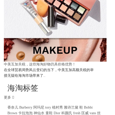
中美互加关税，这些海淘好物仍具价格优势！
在全球贸易局势风云变幻的当下，中美互加高额关税的举
措无疑给海淘市场带来了..
海淘标签
更多
香奈儿
Burberry
阿玛尼
tory
植村秀
雅诗兰黛
鞋
Bobbi
Brown
卡拉泡泡
神仙水
童鞋
Dior
科颜氏
fresh
匡威
vans
丝