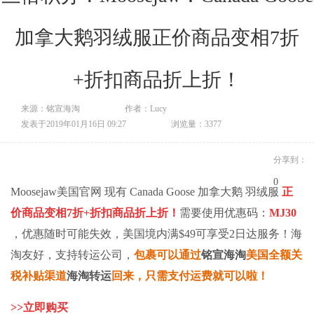
加拿大鹅羽绒服正价商品变相7折
+折扣商品折上折！
来源：铭宣海淘
作者：Lucy
发表于2019年01月16日 09:27
浏览量：3377
分享到：
0
Moosejaw美国官网 现有 Canada Goose 加拿大鹅 羽绒服
正
价商品变相7折+折扣商品折上折！
需要使用优惠码：
MJ30
，优惠随时可能失效，美国境内满$49可享受2日达服务！海
淘友好，支持
转运公司
，
包裹可以通过
铭宣海淘
美国全额关
税补贴渠道
海淘转运
回来，只需支付运费就可以啦
！
>>
立即购买