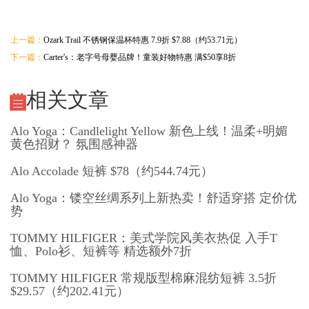
上一篇：
Ozark Trail 不锈钢保温杯特惠 7.9折 $7.88（约53.71元）
下一篇：
Carter's：老字号母婴品牌！童装好物特惠 满$50享8折
相关文章
Alo Yoga：Candlelight Yellow 新色上线！温柔+明媚
黄色招财？ 氛围感神器
Alo Accolade 短裤 $78（约544.74元）
Alo Yoga：镂空丝绸系列上新热卖！舒适穿搭 定价优
势
TOMMY HILFIGER：美式学院风美衣热促 入手T
恤、Polo衫、短裤等 精选额外7折
TOMMY HILFIGER 常规版型棉麻混纺短裤 3.5折
$29.57（约202.41元）