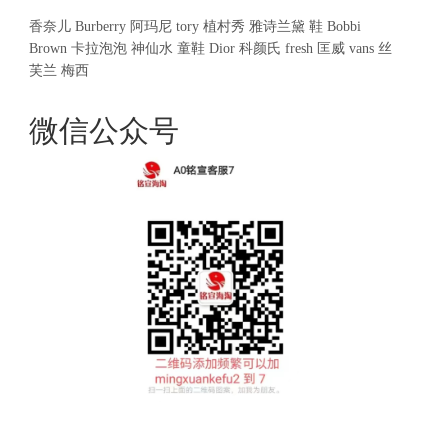
香奈儿
Burberry
阿玛尼
tory
植村秀
雅诗兰黛
鞋
Bobbi
Brown
卡拉泡泡
神仙水
童鞋
Dior
科颜氏
fresh
匡威
vans
丝
芙兰
梅西
微信公众号