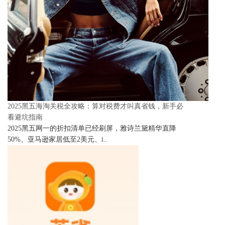
2025黑五海淘关税全攻略：算对税费才叫真省钱，新手必
看避坑指南
2025黑五网一的折扣清单已经刷屏，雅诗兰黛精华直降
50%、亚马逊家居低至2美元、i..