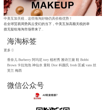
中美互加关税，这些海淘好物仍具价格优势！
在全球贸易局势风云变幻的当下，中美互加高额关税的举
措无疑给海淘市场带来了..
海淘标签
更多
香奈儿
Burberry
阿玛尼
tory
植村秀
雅诗兰黛
鞋
Bobbi
Brown
卡拉泡泡
神仙水
童鞋
Dior
科颜氏
fresh
匡威
vans
丝
芙兰
梅西
微信公众号