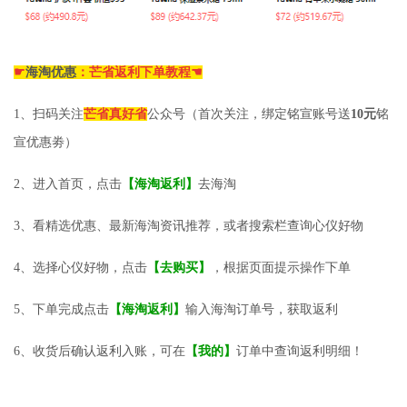
☛
海淘优惠
：芒省返利下单教程☚
1、扫码关注
芒省真好省
公众号（首次关注，绑定铭宣账号送
10元
铭
宣优惠劵）
2、进入首页，点击
【海淘返利】
去海淘
3、看精选优惠、最新海淘资讯推荐，或者搜索栏查询心仪好物
4、选择心仪好物，点击
【去购买】
，根据页面提示操作下单
5、下单完成点击
【海淘返利】
输入海淘订单号，获取返利
6、收货后确认返利入账，可在
【我的】
订单中查询返利明细！