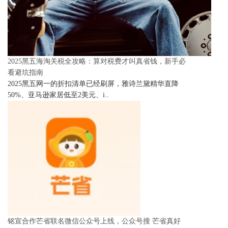
2025黑五海淘关税全攻略：算对税费才叫真省钱，新手必
看避坑指南
2025黑五网一的折扣清单已经刷屏，雅诗兰黛精华直降
50%、亚马逊家居低至2美元、i..
铭宣合作芒省联名微信公众号上线，公众号搜 芒省真好