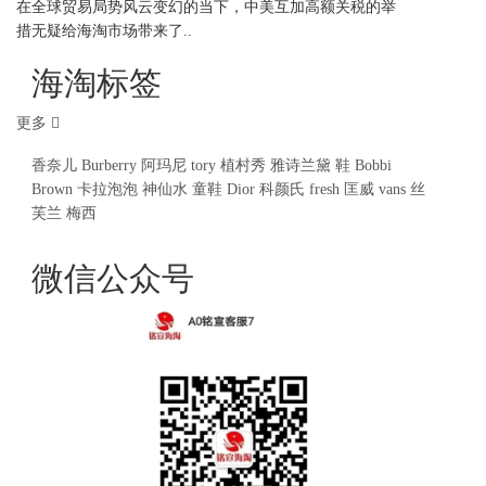
在全球贸易局势风云变幻的当下，中美互加高额关税的举
措无疑给海淘市场带来了..
海淘标签
更多
香奈儿
Burberry
阿玛尼
tory
植村秀
雅诗兰黛
鞋
Bobbi
Brown
卡拉泡泡
神仙水
童鞋
Dior
科颜氏
fresh
匡威
vans
丝
芙兰
梅西
微信公众号