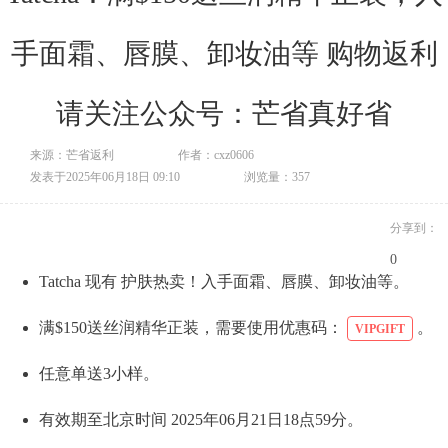
手面霜、唇膜、卸妆油等 购物返利
请关注公众号：芒省真好省
来源：芒省返利
作者：cxz0606
发表于2025年06月18日 09:10
浏览量：357
分享到：
0
Tatcha 现有 护肤热卖！入手面霜、唇膜、卸妆油等。
满$150送丝润精华正装，需要使用优惠码：
。
VIPGIFT
任意单送3小样。
有效期至北京时间 2025年06月21日18点59分。