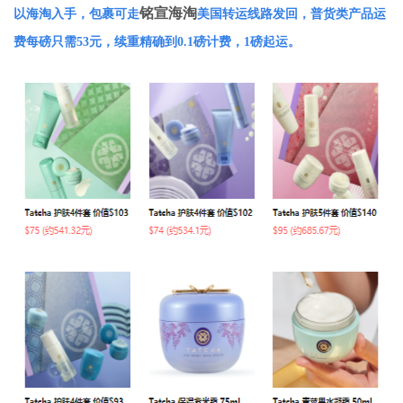
铭宣海淘
以海淘入手，包裹可走
美国转运线路发回，普货类产品运
费每磅只需53元，续重精确到0.1磅计费，1磅起运。