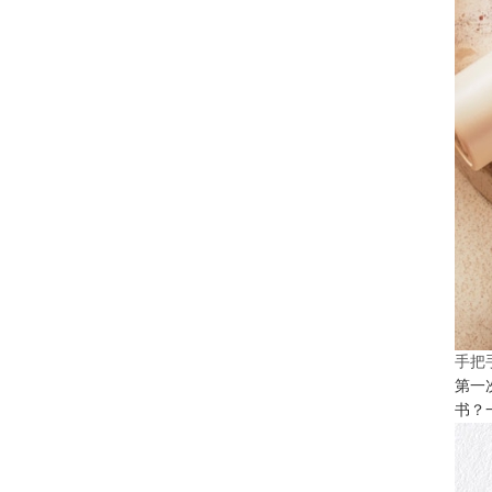
手把
第一
书？