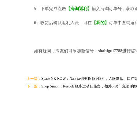
5、下单完成点击
【海淘返利】
输入海淘订单号，获取
6、收货后确认返利入账，可在
【我的】
订单中查询返
如有疑问，淘友们可添加微信号：
shabigui7788
进行咨
上一篇：
Space NK ROW：Nars系列美妆 限时8折，入眼影盘
下一篇：
Shop Simon：Reebok 锐步运动鞋热卖，额外6.5折+