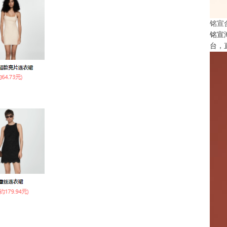
铭宣
铭宣
台，