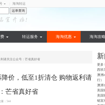
号
海淘转运
|
运单查询
运费
转运服务
海淘优惠
海淘攻
新
购物返利请关注公众号：芒省真好省
更多
西班
澳洲
全面再降价，低至1折清仓 购物返利请
行）
澳洲
：芒省真好省
美国
美国
铭宣
量：544