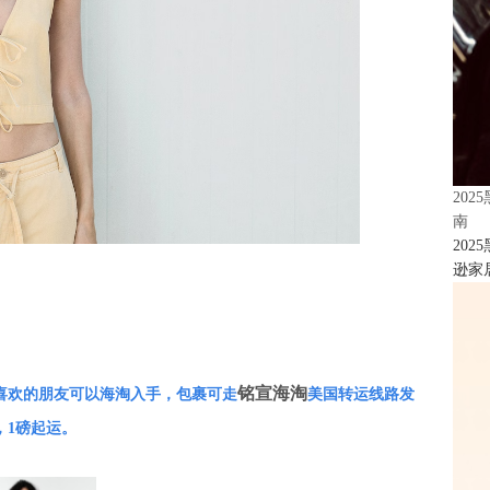
20
南
20
逊家居
铭宣海淘
喜欢的朋友可以海淘入手，包裹可走
美国转运线路发
，1磅起运。