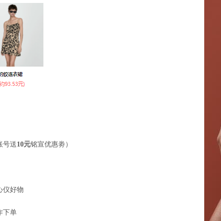
账号送
10元
铭宣优惠劵）
心仪好物
作下单