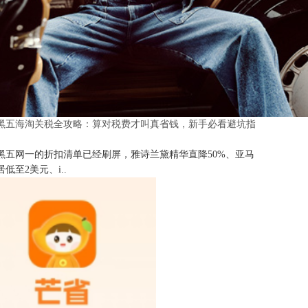
25黑五海淘关税全攻略：算对税费才叫真省钱，新手必看避坑指
25黑五网一的折扣清单已经刷屏，雅诗兰黛精华直降50%、亚马
低至2美元、i..