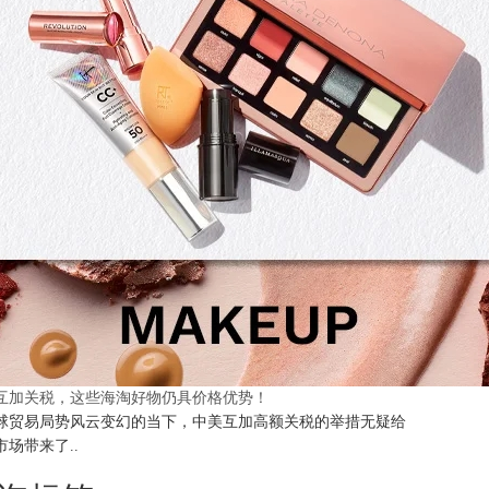
互加关税，这些海淘好物仍具价格优势！
球贸易局势风云变幻的当下，中美互加高额关税的举措无疑给
市场带来了..