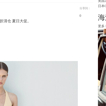
美国
日本
分享到：
海
0
1.5折清仓 夏日大促。
更多