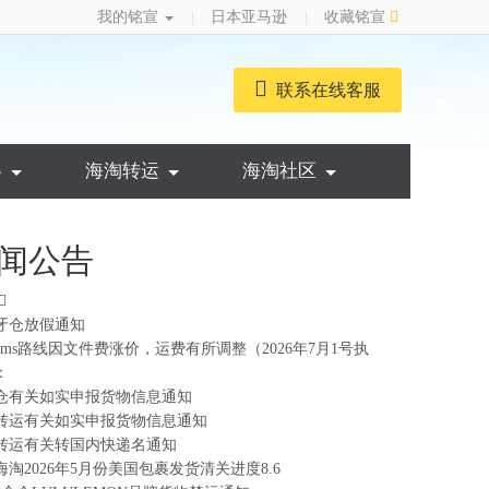
我的铭宣
日本亚马逊
收藏铭宣
|
|
联系在线客服
略
海淘转运
海淘社区
闻公告
牙仓放假通知
ems路线因文件费涨价，运费有所调整（2026年7月1号执
：
仓有关如实申报货物信息通知
转运有关如实申报货物信息通知
转运有关转国内快递名通知
海淘2026年5月份美国包裹发货清关进度8.6