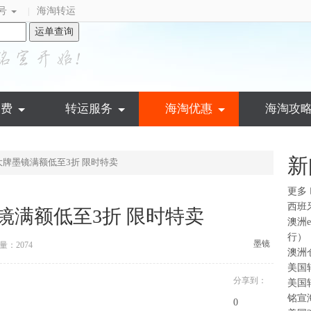
号
海淘转运
|
运单查询
运费
转运服务
海淘优惠
海淘攻
新
选大牌墨镜满额低至3折 限时特卖
更多
西班
墨镜满额低至3折 限时特卖
澳洲
行）
墨镜
量：2074
澳洲
美国
分享到：
美国
铭宣
0