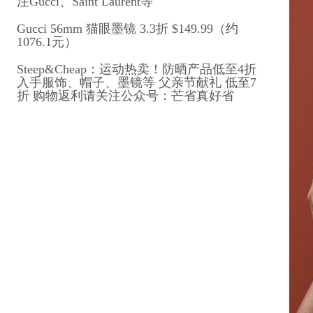
注Gucci、Saint Laurent等
Gucci 56mm 猫眼墨镜 3.3折 $149.99（约
1076.1元）
Steep&Cheap：运动热卖！防晒产品低至4折
入手服饰、帽子、墨镜等 父亲节献礼 低至7
折 购物返利请关注公众号：芒省真好省