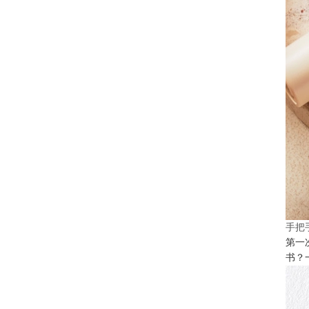
手把
第一
书？