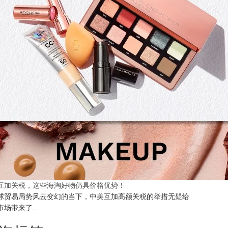
互加关税，这些海淘好物仍具价格优势！
球贸易局势风云变幻的当下，中美互加高额关税的举措无疑给
市场带来了..