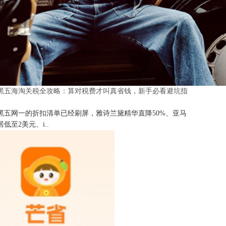
25黑五海淘关税全攻略：算对税费才叫真省钱，新手必看避坑指
25黑五网一的折扣清单已经刷屏，雅诗兰黛精华直降50%、亚马
低至2美元、i..