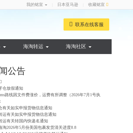
我的铭宣
日本亚马逊
收藏铭宣
|
|
联系在线客服
略
海淘转运
海淘社区
闻公告
牙仓放假通知
ems路线因文件费涨价，运费有所调整（2026年7月1号执
：
仓有关如实申报货物信息通知
转运有关如实申报货物信息通知
转运有关转国内快递名通知
海淘2026年5月份美国包裹发货清关进度8.8