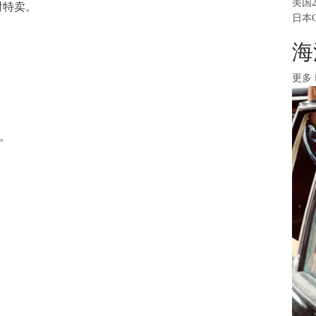
美国
限时特卖。
日本
海
更多
踪。