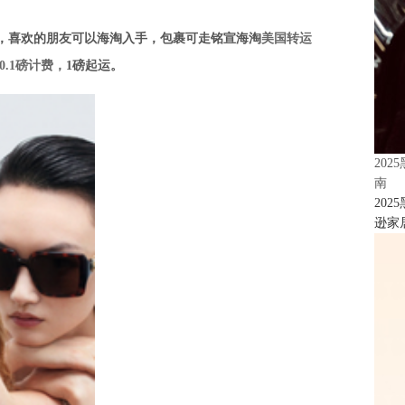
，喜欢的朋友可以海淘入手，包裹可走
铭宣海淘
美国转运
.1磅计费，
1磅起运。
20
南
20
逊家居