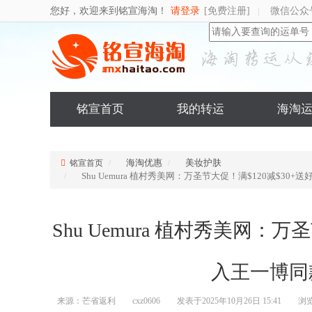
您好，欢迎来到铭宣海淘！
请登录
[免费注册]
微信公众
|
铭宣首页
我的转运
海淘
海淘优惠
美妆护肤
铭宣首页
Shu Uemura 植村秀美网：万圣节大促！满$120减$3
Shu Uemura 植村秀美网：万
入王一博同
来源：芒省返利
cxz0606
发表于2025年10月26日 15:41
浏览