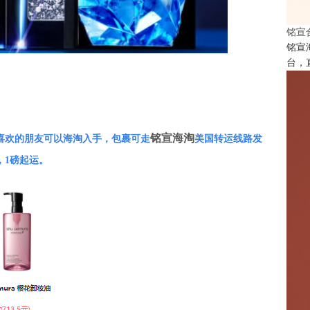
铭宣
铭宣
台，
铭宣海淘
喜欢的朋友可以海淘入手，包裹可走
美国转运线路发
，1磅起运。