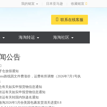
我的铭宣
日本亚马逊
收藏铭宣
|
|
联系在线客服
略
海淘转运
海淘社区
闻公告
牙仓放假通知
ems路线因文件费涨价，运费有所调整（2026年7月1号执
：
仓有关如实申报货物信息通知
转运有关如实申报货物信息通知
转运有关转国内快递名通知
海淘2026年5月份美国包裹发货清关进度8.8