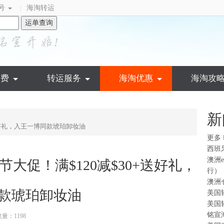
号
海淘转运
|
运单查询
运费
转运服务
海淘优惠
海淘攻
新
0+送好礼，入王一博同款琥珀卸妆油
更多
西班
澳洲
圣节大促！满$120减$30+送好礼，
行）
澳洲
款琥珀卸妆油
美国
美国
铭宣
量：1198