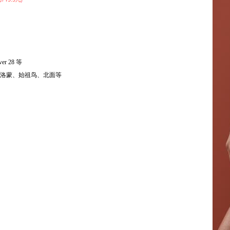
r 28 等
入手萨洛蒙、始祖鸟、北面等