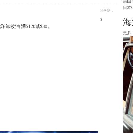
美国
日本
分享到：
海
0
琥珀卸妆油 满$120减$30。
更多
。