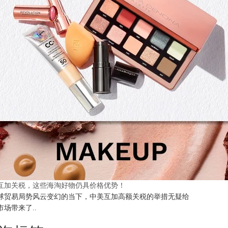
互加关税，这些海淘好物仍具价格优势！
球贸易局势风云变幻的当下，中美互加高额关税的举措无疑给
市场带来了..