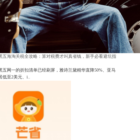
25黑五海淘关税全攻略：算对税费才叫真省钱，新手必看避坑指
25黑五网一的折扣清单已经刷屏，雅诗兰黛精华直降50%、亚马
低至2美元、i..