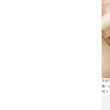
手把
第一
书？