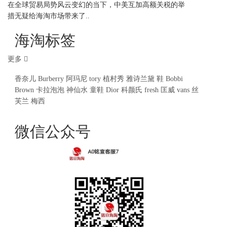
在全球贸易局势风云变幻的当下，中美互加高额关税的举
措无疑给海淘市场带来了..
海淘标签
更多
香奈儿
Burberry
阿玛尼
tory
植村秀
雅诗兰黛
鞋
Bobbi
Brown
卡拉泡泡
神仙水
童鞋
Dior
科颜氏
fresh
匡威
vans
丝
芙兰
梅西
微信公众号