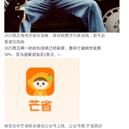
2025黑五海淘关税全攻略：算对税费才叫真省钱，新手必
看避坑指南
2025黑五网一的折扣清单已经刷屏，雅诗兰黛精华直降
50%、亚马逊家居低至2美元、i..
铭宣合作芒省联名微信公众号上线，公众号搜 芒省真好