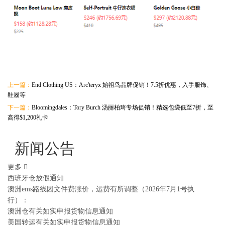
上一篇：
End Clothing US：Arc'teryx 始祖鸟品牌促销！7.5折优惠，入手服饰、
鞋履等
下一篇：
Bloomingdales：Tory Burch 汤丽柏琦专场促销！精选包袋低至7折，至
高得$1,200礼卡
新闻公告
更多
西班牙仓放假通知
澳洲ems路线因文件费涨价，运费有所调整（2026年7月1号执
行）：
澳洲仓有关如实申报货物信息通知
美国转运有关如实申报货物信息通知