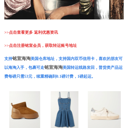
>>
点击查看更多 返利优惠资讯
>>
点击注册铭宣会员，获取转运账号地址
铭宣海淘
支持
美国仓库地址，支持国内双币信用卡，喜欢的朋友可
铭宣海淘
以海淘入手，包裹可走
美国转运线路发回，普货类产品运
费每磅只需53元，续重精确到0.1磅计费，1磅起运。