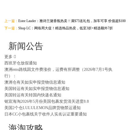
上一篇：
Estee Lauder：雅诗兰黛香氛热卖！满$75送礼包，加车可享 价值超$100
下一篇：
Shop LC：网络周大促！精选饰品热卖，低至3折+精选额外7折
新闻公告
更多
西班牙仓放假通知
澳洲ems路线因文件费涨价，运费有所调整（2026年7月1号执
行）：
澳洲仓有关如实申报货物信息通知
美国转运有关如实申报货物信息通知
美国转运有关转国内快递名通知
铭宣海淘2026年5月份美国包裹发货清关进度8.8
美国2个仓LULULEMON品牌货物禁运通知
日本CC小包裹线关于收件人实名认证重要通知
海淘攻略