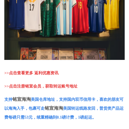
>>
点击查看更多 返利优惠资讯
>>
点击注册铭宣会员，获取转运账号地址
铭宣海淘
支持
美国仓库地址，支持国内双币信用卡，喜欢的朋友可
铭宣海淘
以海淘入手，包裹可走
美国转运线路发回，普货类产品运
费每磅只需53元，续重精确到0.1磅计费，1磅起运。