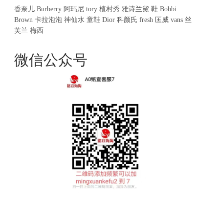
香奈儿
Burberry
阿玛尼
tory
植村秀
雅诗兰黛
鞋
Bobbi
Brown
卡拉泡泡
神仙水
童鞋
Dior
科颜氏
fresh
匡威
vans
丝
芙兰
梅西
微信公众号