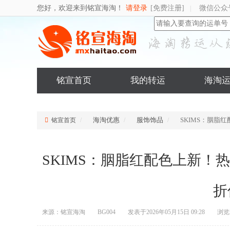
您好，欢迎来到铭宣海淘！
请登录
[免费注册]
微信公众
|
铭宣首页
我的转运
海淘
海淘优惠
服饰饰品
SKIMS：胭脂
铭宣首页
SKIMS：胭脂红配色上新！
折
来源：铭宣海淘
BG004
发表于2026年05月15日 09:28
浏览