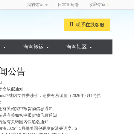
我的铭宣
日本亚马逊
收藏铭宣
|
|
联系在线客服
略
海淘转运
海淘社区
闻公告
牙仓放假通知
ems路线因文件费涨价，运费有所调整（2026年7月1号执
：
仓有关如实申报货物信息通知
转运有关如实申报货物信息通知
转运有关转国内快递名通知
海淘2026年5月份美国包裹发货清关进度8.6