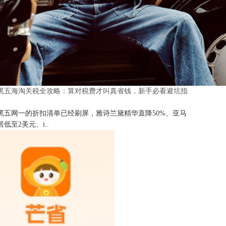
25黑五海淘关税全攻略：算对税费才叫真省钱，新手必看避坑指
25黑五网一的折扣清单已经刷屏，雅诗兰黛精华直降50%、亚马
低至2美元、i..