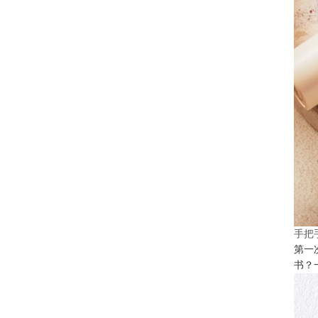
手把
第一
书？