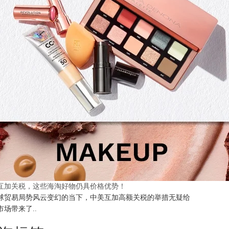
互加关税，这些海淘好物仍具价格优势！
球贸易局势风云变幻的当下，中美互加高额关税的举措无疑给
市场带来了..