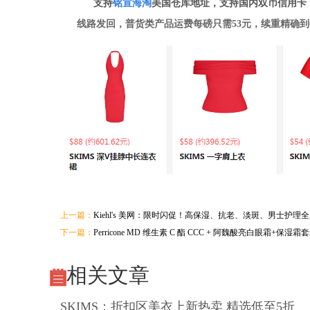
支持
铭
宣海淘
美国仓库地址，支持国内双币信用卡
线路发回，普货类产品运费每磅只需53元，续重精确到0
上一篇：
Kiehl's 美网：限时闪促！高保湿、抗老、淡斑、男士护理
下一篇：
Perricone MD 维生素 C 酯 CCC + 阿魏酸亮白眼霜+保湿霜套装
相关文章
SKIMS：折扣区美衣上新热卖 精选低至5折