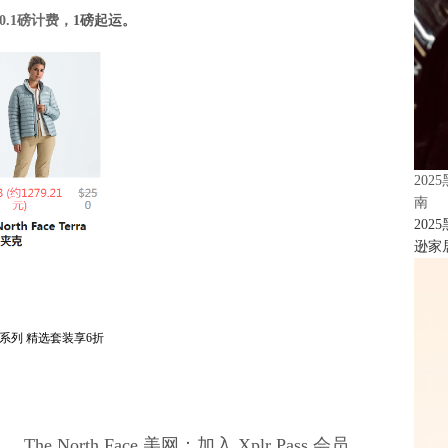
.1磅计费，
1磅起运。
20
南
20
逊家居
全系列 精选套装享6折
The North Face 美网：加入 Xplr Pass 会员，