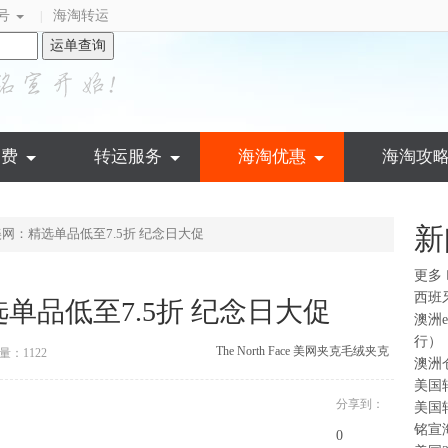
号
海淘转运
|
运单查询
运费
转运服务
海淘优惠
海淘攻
新
Face 美网：精选单品低至7.5折 纪念日大促
更多
西班
网：精选单品低至7.5折 纪念日大促
澳洲
行）
The North Face 美网
夹克
毛绒夹克
量：1122
澳洲
美国
分享到：
美国
铭宣
0