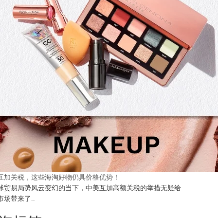
互加关税，这些海淘好物仍具价格优势！
球贸易局势风云变幻的当下，中美互加高额关税的举措无疑给
市场带来了..