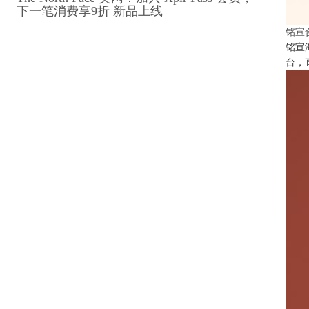
下一笔消费享9折 新品上线
铭宣
铭宣
台，