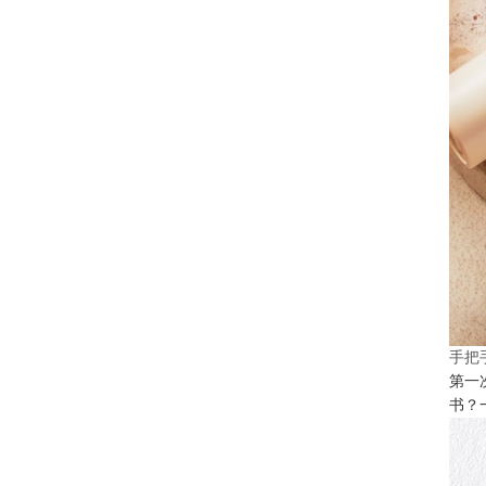
手把
第一
书？