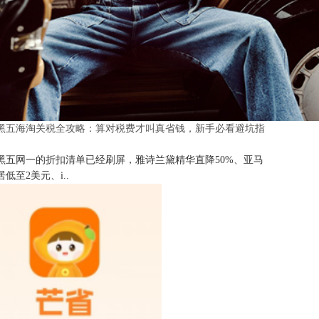
25黑五海淘关税全攻略：算对税费才叫真省钱，新手必看避坑指
25黑五网一的折扣清单已经刷屏，雅诗兰黛精华直降50%、亚马
低至2美元、i..