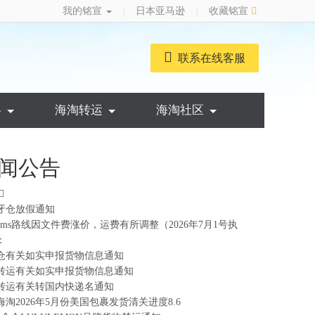
我的铭宣
日本亚马逊
收藏铭宣
|
|
联系在线客服
略
海淘转运
海淘社区
闻公告
牙仓放假通知
ems路线因文件费涨价，运费有所调整（2026年7月1号执
：
仓有关如实申报货物信息通知
转运有关如实申报货物信息通知
转运有关转国内快递名通知
海淘2026年5月份美国包裹发货清关进度8.6