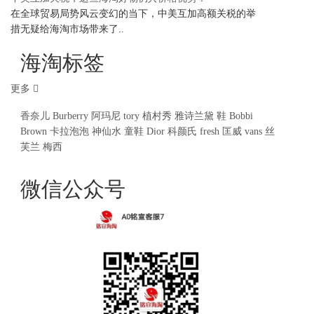
在全球贸易局势风云变幻的当下，中美互加高额关税的举
措无疑给海淘市场带来了..
海淘标签
更多
香奈儿
Burberry
阿玛尼
tory
植村秀
雅诗兰黛
鞋
Bobbi
Brown
卡拉泡泡
神仙水
童鞋
Dior
科颜氏
fresh
匡威
vans
丝
芙兰
梅西
微信公众号