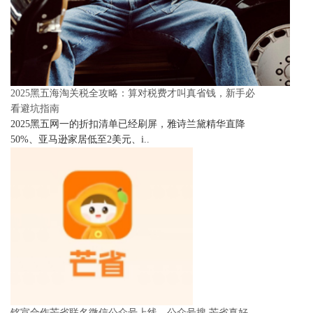
2025黑五海淘关税全攻略：算对税费才叫真省钱，新手必
看避坑指南
2025黑五网一的折扣清单已经刷屏，雅诗兰黛精华直降
50%、亚马逊家居低至2美元、i..
铭宣合作芒省联名微信公众号上线，公众号搜 芒省真好