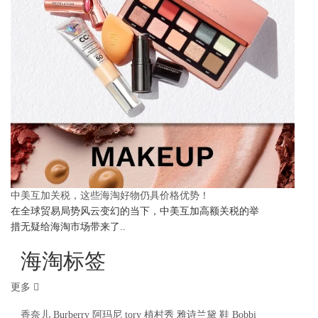
中美互加关税，这些海淘好物仍具价格优势！
在全球贸易局势风云变幻的当下，中美互加高额关税的举
措无疑给海淘市场带来了..
海淘标签
更多
香奈儿
Burberry
阿玛尼
tory
植村秀
雅诗兰黛
鞋
Bobbi