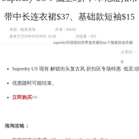
带中长连衣裙$37、基础款短袖$15
来源：铭宣海淘
作者：Rabbit
发表于2026年06月09日 16:48
浏览量：663
superdry
印花纽扣吊带连衣裙
Ibiza V领迷你连衣裙
分享到：
0
Superdry US 现有 解锁街头复古风 折扣区专场特惠 低至3
优惠随时可能结束。
立即购买>>
海淘攻略
：