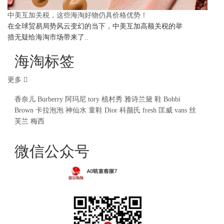
中美互加关税，这些海淘好物仍具价格优势！
在全球贸易局势风云变幻的当下，中美互加高额关税的举
措无疑给海淘市场带来了..
海淘标签
更多
香奈儿
Burberry
阿玛尼
tory
植村秀
雅诗兰黛
鞋
Bobbi
Brown
卡拉泡泡
神仙水
童鞋
Dior
科颜氏
fresh
匡威
vans
丝
芙兰
梅西
微信公众号