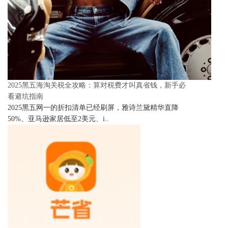
2025黑五海淘关税全攻略：算对税费才叫真省钱，新手必
看避坑指南
2025黑五网一的折扣清单已经刷屏，雅诗兰黛精华直降
50%、亚马逊家居低至2美元、i..