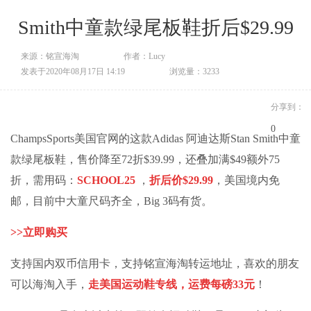
Smith中童款绿尾板鞋折后$29.99
来源：铭宣海淘
作者：Lucy
发表于2020年08月17日 14:19
浏览量：3233
分享到：
0
ChampsSports美国官网的这款Adidas 阿迪达斯Stan Smith中童
款绿尾板鞋，售价降至72折$39.99，还叠加满$49额外75
折，需用码：
SCHOOL25
，
折后价$29.99
，美国境内免
邮，目前中大童尺码齐全，Big 3码有货。
>>
立即购买
支持国内双币信用卡，支持
铭宣海淘
转运地址，喜欢的朋友
可以海淘入手，
走美国运动鞋专线，运费每磅33元
！