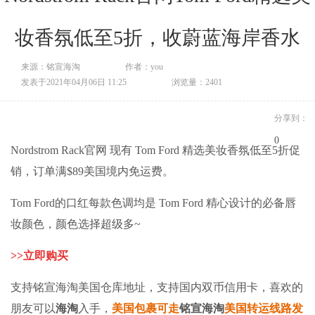
妆香氛低至5折，收蔚蓝海岸香水
来源：铭宣海淘
作者：you
发表于2021年04月06日 11:25
浏览量：2401
分享到：
0
Nordstrom Rack官网 现有 Tom Ford 精选美妆香氛低至5折促
销，
订单满$89美国境内免运费。
Tom Ford的口红每款色调均是 Tom Ford 精心设计的必备唇
妆颜色，颜色选择超级多~
>>
立即购买
支持
铭宣海淘
美国仓库地址，支持国内双币信用卡，喜欢的
朋友可以
海淘
入手，
美国包裹可走
铭宣海淘
美国转运线路发