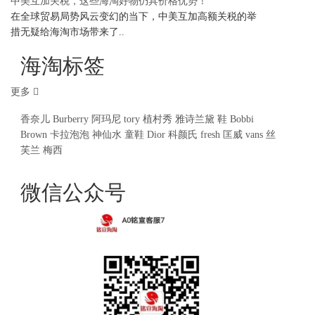
中美互加关税，这些海淘好物仍具价格优势！
在全球贸易局势风云变幻的当下，中美互加高额关税的举
措无疑给海淘市场带来了..
海淘标签
更多
香奈儿
Burberry
阿玛尼
tory
植村秀
雅诗兰黛
鞋
Bobbi
Brown
卡拉泡泡
神仙水
童鞋
Dior
科颜氏
fresh
匡威
vans
丝
芙兰
梅西
微信公众号