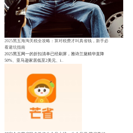
2025黑五海淘关税全攻略：算对税费才叫真省钱，新手必
看避坑指南
2025黑五网一的折扣清单已经刷屏，雅诗兰黛精华直降
50%、亚马逊家居低至2美元、i..