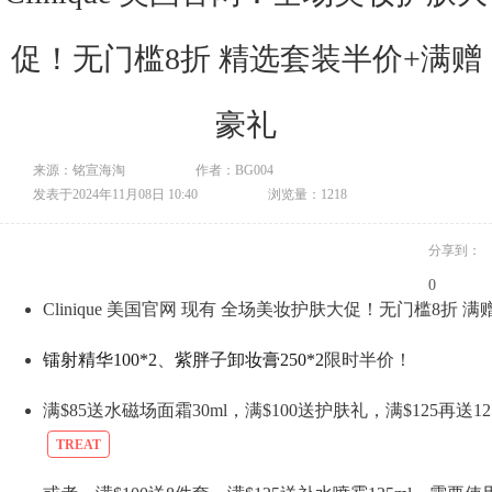
促！无门槛8折 精选套装半价+满赠
豪礼
来源：铭宣海淘
作者：BG004
发表于2024年11月08日 10:40
浏览量：1218
分享到：
0
Clinique 美国官网 现有 全场美妆护肤大促！无门槛8折 
镭射精华100*2
、
紫胖子卸妆膏250*2
限时半价！
满$85送水磁场面霜30ml，满$100送护肤礼，满$125再
TREAT