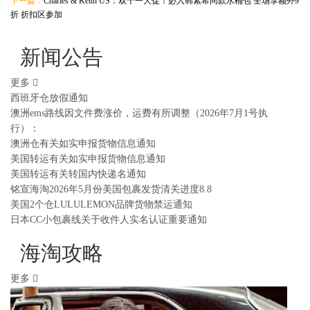
下一篇：
Charles & Keith US：双十一大促！必入韩素希同款水桶包 全场享额外9
折 折扣区参加
新闻公告
更多
西班牙仓放假通知
澳洲ems路线因文件费涨价，运费有所调整（2026年7月1号执
行）：
澳洲仓有关如实申报货物信息通知
美国转运有关如实申报货物信息通知
美国转运有关转国内快递名通知
铭宣海淘2026年5月份美国包裹发货清关进度8.8
美国2个仓LULULEMON品牌货物禁运通知
日本CC小包裹线关于收件人实名认证重要通知
海淘攻略
更多