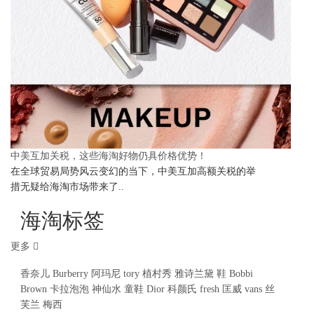
中美互加关税，这些海淘好物仍具价格优势！
在全球贸易局势风云变幻的当下，中美互加高额关税的举
措无疑给海淘市场带来了..
海淘标签
更多
香奈儿
Burberry
阿玛尼
tory
植村秀
雅诗兰黛
鞋
Bobbi
Brown
卡拉泡泡
神仙水
童鞋
Dior
科颜氏
fresh
匡威
vans
丝
芙兰
梅西