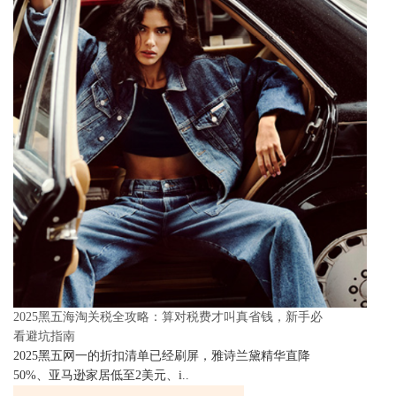
2025黑五海淘关税全攻略：算对税费才叫真省钱，新手必
看避坑指南
2025黑五网一的折扣清单已经刷屏，雅诗兰黛精华直降
50%、亚马逊家居低至2美元、i..