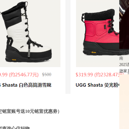
20
南
20
逊家居
定铭宣账号送
10元
铭宣优惠劵）
栏查询心仪好物