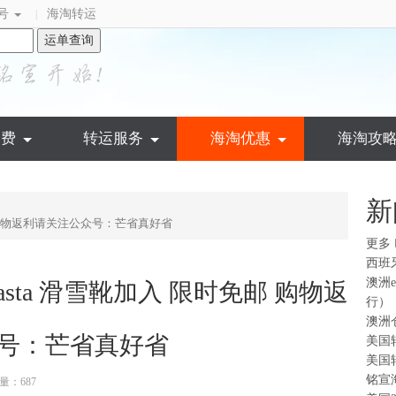
号
海淘转运
|
运单查询
运费
转运服务
海淘优惠
海淘攻
新
免邮 购物返利请关注公众号：芒省真好省
更多
西班
澳洲
asta 滑雪靴加入 限时免邮 购物返
行）
澳洲
号：芒省真好省
美国
美国
铭宣
量：687