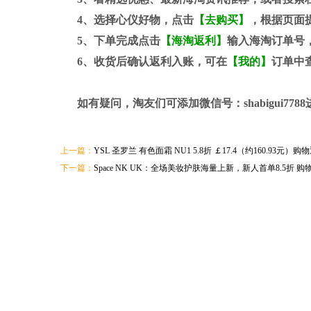
4、选择心仪好物，点击
【去购买】
，根据页面
5、下单完成点击
【海淘返利】
输入海淘订单号
6、收货后确认返利入账，可在
【我的】
订单中
如有疑问，淘友们可添加微信号：
shabigui7788
上一篇：
YSL 圣罗兰 有色面霜 NU1 5.8折 ￡17.4（约160.9
下一篇：
Space NK UK：全场美妆护肤海量上新，新人首单8.5折