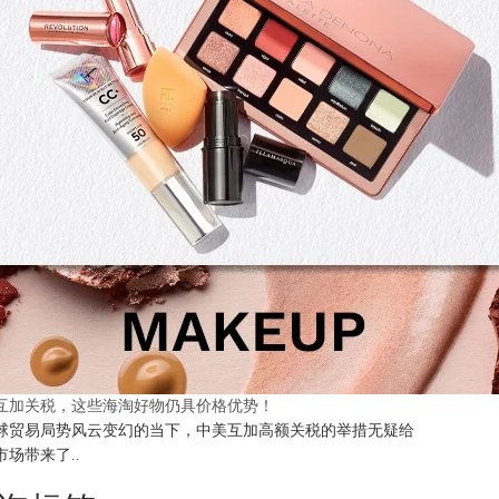
互加关税，这些海淘好物仍具价格优势！
球贸易局势风云变幻的当下，中美互加高额关税的举措无疑给
市场带来了..