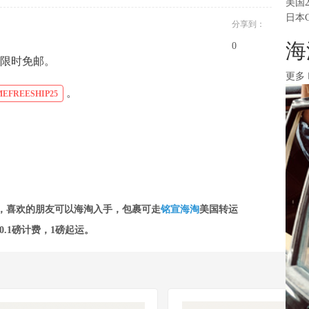
美国
日本
分享到：
海
0
入 限时免邮。
更多
。
EFREESHIP25
，喜欢的朋友可以海淘入手，包裹可走
铭宣海淘
美国转运
.1磅计费，
1磅起运。