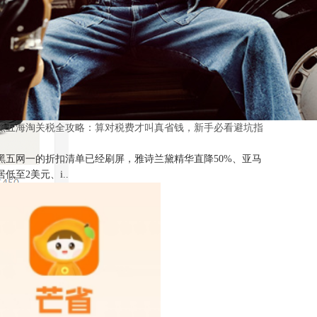
25黑五海淘关税全攻略：算对税费才叫真省钱，新手必看避坑指
25黑五网一的折扣清单已经刷屏，雅诗兰黛精华直降50%、亚马
低至2美元、i..