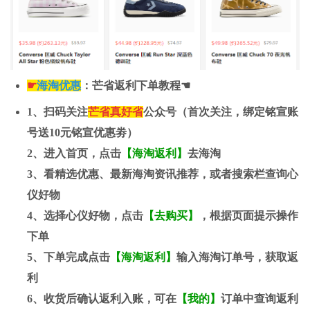
☛
海淘优惠
：芒省返利下单教程☚
1、扫码关注
芒省真好省
公众号（首次关注，绑定铭宣账
号送
10元
铭宣优惠劵）
2、进入首页，点击
【海淘返利】
去海淘
3、看精选优惠、最新海淘资讯推荐，或者搜索栏查询心
仪好物
4、选择心仪好物，点击
【去购买】
，根据页面提示操作
下单
5、下单完成点击
【海淘返利】
输入海淘订单号，获取返
利
6、收货后确认返利入账，可在
【我的】
订单中查询返利