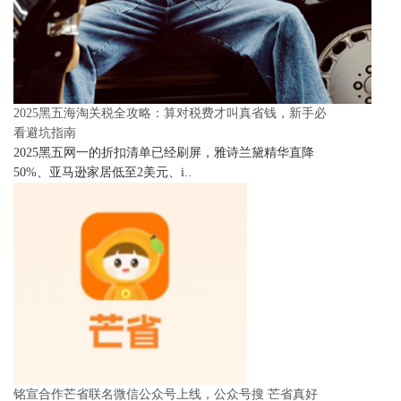
2025黑五海淘关税全攻略：算对税费才叫真省钱，新手必
看避坑指南
2025黑五网一的折扣清单已经刷屏，雅诗兰黛精华直降
50%、亚马逊家居低至2美元、i..
铭宣合作芒省联名微信公众号上线，公众号搜 芒省真好