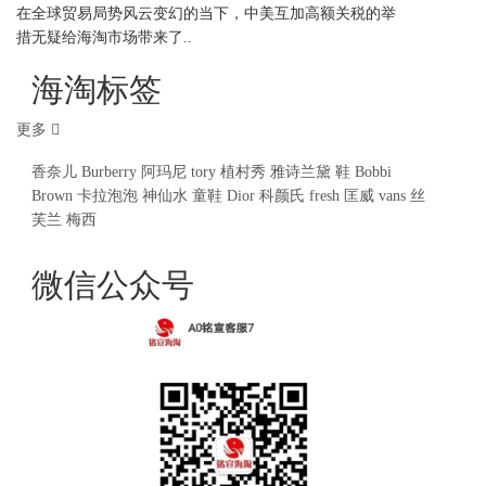
在全球贸易局势风云变幻的当下，中美互加高额关税的举
措无疑给海淘市场带来了..
海淘标签
更多
香奈儿
Burberry
阿玛尼
tory
植村秀
雅诗兰黛
鞋
Bobbi
Brown
卡拉泡泡
神仙水
童鞋
Dior
科颜氏
fresh
匡威
vans
丝
芙兰
梅西
微信公众号