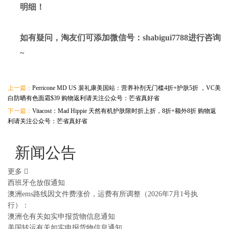
明细！
如有疑问，淘友们可添加微信号：
shabigui7788
进行咨询
~
上一篇：
Perricone MD US 裴礼康美国站：营养补剂无门槛4折+护肤5折 ，VC美
白防晒有色面霜$39 购物返利请关注公众号：芒省真好省
下一篇：
Vitacost：Mad Hippie 天然有机护肤限时折上折，8折+额外8折 购物返
利请关注公众号：芒省真好省
新闻公告
更多
西班牙仓放假通知
澳洲ems路线因文件费涨价，运费有所调整（2026年7月1号执
行）：
澳洲仓有关如实申报货物信息通知
美国转运有关如实申报货物信息通知