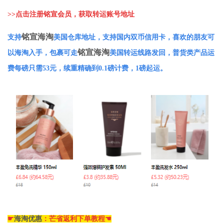
>>
点击注册铭宣会员，获取转运账号地址
铭宣海淘
支持
美国仓库地址，支持国内双币信用卡，喜欢的朋友可
铭宣海淘
以海淘入手，包裹可走
美国转运线路发回，普货类产品运
费每磅只需53元，续重精确到0.1磅计费，1磅起运。
☛
海淘优惠
：芒省返利下单教程☚