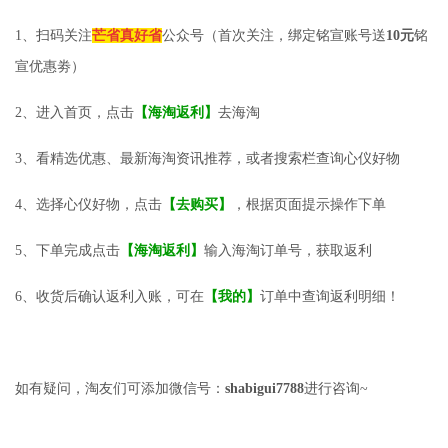
1、扫码关注
芒省真好省
公众号（首次关注，绑定铭宣账号送
10元
铭
宣优惠劵）
2、进入首页，点击
【海淘返利】
去海淘
3、看精选优惠、最新海淘资讯推荐，或者搜索栏查询心仪好物
4、选择心仪好物，点击
【去购买】
，根据页面提示操作下单
5、下单完成点击
【海淘返利】
输入海淘订单号，获取返利
6、收货后确认返利入账，可在
【我的】
订单中查询返利明细！
如有疑问，淘友们可添加微信号：
shabigui7788
进行咨询~