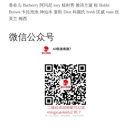
香奈儿
Burberry
阿玛尼
tory
植村秀
雅诗兰黛
鞋
Bobbi
Brown
卡拉泡泡
神仙水
童鞋
Dior
科颜氏
fresh
匡威
vans
丝
芙兰
梅西
微信公众号