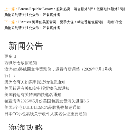
上一篇：
Banana Republic Factory：服饰热卖，清仓额外5折！低至3折+额外7.5折
购物返利请关注公众号：芒省真好省
下一篇：
L'Artisan 阿蒂仙美国官网：夏季大促！精选香氛低至5折，满赠3件套
购物返利请关注公众号：芒省真好省
新闻公告
更多
西班牙仓放假通知
澳洲ems路线因文件费涨价，运费有所调整（2026年7月1号执
行）：
澳洲仓有关如实申报货物信息通知
美国转运有关如实申报货物信息通知
美国转运有关转国内快递名通知
铭宣海淘2026年5月份美国包裹发货清关进度8.6
美国2个仓LULULEMON品牌货物禁运通知
日本CC小包裹线关于收件人实名认证重要通知
海淘攻略