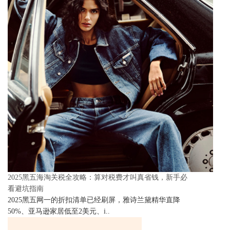
2025黑五海淘关税全攻略：算对税费才叫真省钱，新手必
看避坑指南
2025黑五网一的折扣清单已经刷屏，雅诗兰黛精华直降
50%、亚马逊家居低至2美元、i..