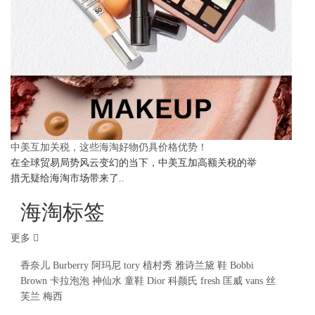
中美互加关税，这些海淘好物仍具价格优势！
在全球贸易局势风云变幻的当下，中美互加高额关税的举
措无疑给海淘市场带来了..
海淘标签
更多
香奈儿
Burberry
阿玛尼
tory
植村秀
雅诗兰黛
鞋
Bobbi
Brown
卡拉泡泡
神仙水
童鞋
Dior
科颜氏
fresh
匡威
vans
丝
芙兰
梅西