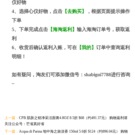
仪好物
4、选择心仪好物，点击
【去购买】
，根据页面提示操作
下单
5、下单完成点击
【海淘返利】
输入海淘订单号，获取返
利
6、收货后确认返利入账，可在
【我的】
订单中查询返利
明细！
如有疑问，淘友们可添加微信号：
shabigui7788
进行咨询
~
上一篇：
CPB 肌肤之钥净采洁面膏4.8OZ 8.5折 $68（约491.37元） 购物返利请
关注公众号：芒省真好省
下一篇：
Acqua di Parma 地中海之旅淡香 150ml 5.6折 $124（约896.04元） 购物