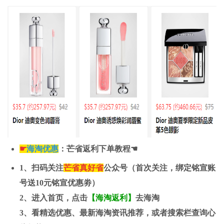
☛
海淘优
惠
：芒省返利下单教程☚
1、扫码关注
芒省真好省
公众号（首次关注，绑定铭宣账
号送
10元
铭宣优惠劵）
2、进入首页，点击
【海淘返利】
去海淘
3、看精选优惠、最新海淘资讯推荐，或者搜索栏查询心