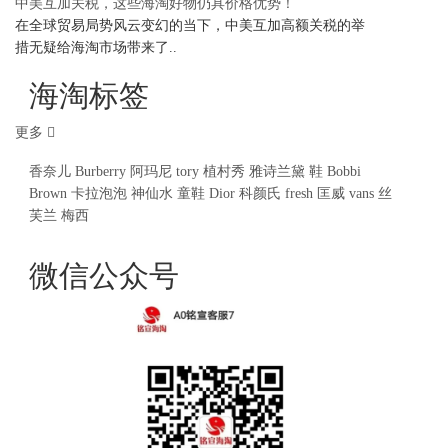
中美互加关税，这些海淘好物仍具价格优势！
在全球贸易局势风云变幻的当下，中美互加高额关税的举
措无疑给海淘市场带来了..
海淘标签
更多
香奈儿
Burberry
阿玛尼
tory
植村秀
雅诗兰黛
鞋
Bobbi
Brown
卡拉泡泡
神仙水
童鞋
Dior
科颜氏
fresh
匡威
vans
丝
芙兰
梅西
微信公众号