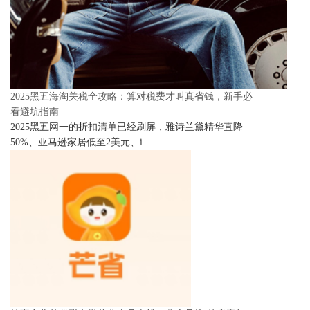
2025黑五海淘关税全攻略：算对税费才叫真省钱，新手必
看避坑指南
2025黑五网一的折扣清单已经刷屏，雅诗兰黛精华直降
50%、亚马逊家居低至2美元、i..