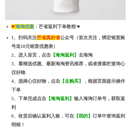
☛
海淘优
惠
：芒省返利下单教程☚
1、扫码关注
芒省真好省
公众号（首次关注，绑定铭宣账
号送
10元
铭宣优惠劵）
2、进入首页，点击
【海淘返利】
去海淘
3、看精选优惠、最新海淘资讯推荐，或者搜索栏查询心
仪好物
4、选择心仪好物，点击
【去购买】
，根据页面提示操作
下单
5、下单完成点击
【海淘返利】
输入海淘订单号，获取返
利
6、收货后确认返利入账，可在
【我的】
订单中查询返利
明细！