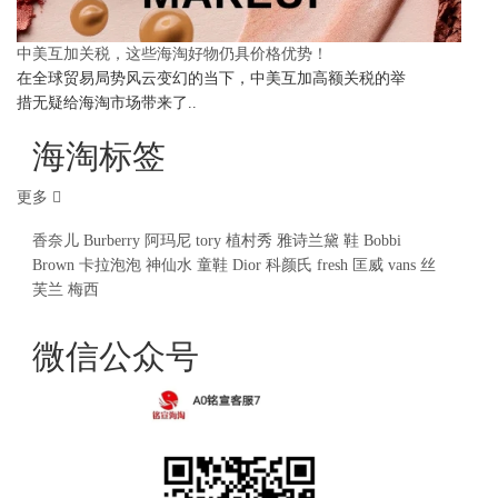
中美互加关税，这些海淘好物仍具价格优势！
在全球贸易局势风云变幻的当下，中美互加高额关税的举
措无疑给海淘市场带来了..
海淘标签
更多
香奈儿
Burberry
阿玛尼
tory
植村秀
雅诗兰黛
鞋
Bobbi
Brown
卡拉泡泡
神仙水
童鞋
Dior
科颜氏
fresh
匡威
vans
丝
芙兰
梅西
微信公众号