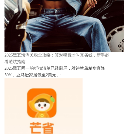
2025黑五海淘关税全攻略：算对税费才叫真省钱，新手必
看避坑指南
2025黑五网一的折扣清单已经刷屏，雅诗兰黛精华直降
50%、亚马逊家居低至2美元、i..