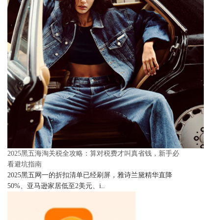
2025黑五海淘关税全攻略：算对税费才叫真省钱，新手必
看避坑指南
2025黑五网一的折扣清单已经刷屏，雅诗兰黛精华直降
50%、亚马逊家居低至2美元、i..