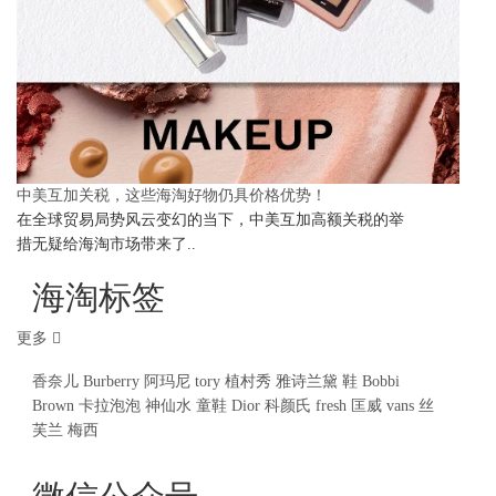
中美互加关税，这些海淘好物仍具价格优势！
在全球贸易局势风云变幻的当下，中美互加高额关税的举
措无疑给海淘市场带来了..
海淘标签
更多
香奈儿
Burberry
阿玛尼
tory
植村秀
雅诗兰黛
鞋
Bobbi
Brown
卡拉泡泡
神仙水
童鞋
Dior
科颜氏
fresh
匡威
vans
丝
芙兰
梅西