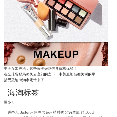
中美互加关税，这些海淘好物仍具价格优势！
在全球贸易局势风云变幻的当下，中美互加高额关税的举
措无疑给海淘市场带来了..
海淘标签
更多
香奈儿
Burberry
阿玛尼
tory
植村秀
雅诗兰黛
鞋
Bobbi