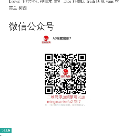
Brown
卡拉泡泡
神仙水
童鞋
Dior
科颜氏
fresh
匡威
vans
丝
芙兰
梅西
微信公众号
51La