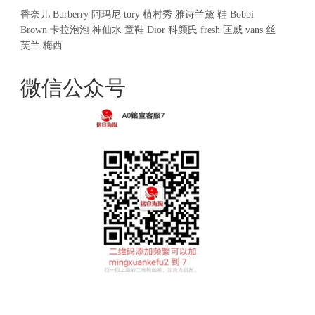
香奈儿
Burberry
阿玛尼
tory
植村秀
雅诗兰黛
鞋
Bobbi
Brown
卡拉泡泡
神仙水
童鞋
Dior
科颜氏
fresh
匡威
vans
丝
芙兰
梅西
微信公众号