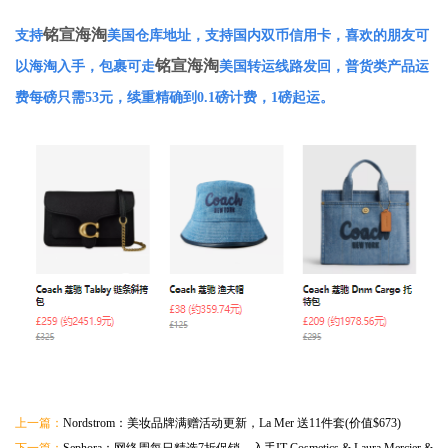
铭宣海淘
支持
美国仓库地址，支持国内双币信用卡，喜欢的朋友可
铭宣海淘
以海淘入手，包裹可走
美国转运线路发回，普货类产品运
费每磅只需53元，续重精确到0.1磅计费，1磅起运。
上一篇：
Nordstrom：美妆品牌满赠活动更新，La Mer 送11件套(价值$673)