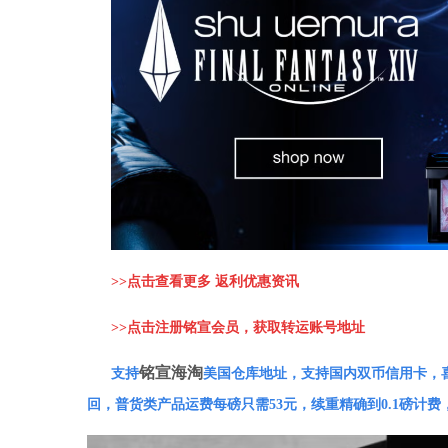
>>
点击查看更多 返利优惠资讯
>>
点击注册铭宣会员，获取转运账号地址
铭宣海淘
支持
美国仓库地址，支持国内双币信用卡，
回，普货类产品运费每磅只需53元，续重精确到0.1磅计费