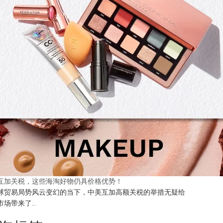
互加关税，这些海淘好物仍具价格优势！
球贸易局势风云变幻的当下，中美互加高额关税的举措无疑给
市场带来了..