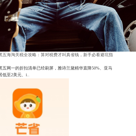
25黑五海淘关税全攻略：算对税费才叫真省钱，新手必看避坑指
25黑五网一的折扣清单已经刷屏，雅诗兰黛精华直降50%、亚马
低至2美元、i..