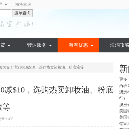
号
海淘转运
|
运单查询
运费
转运服务
海淘优惠
海淘攻
新
a：美妆大促！满$100减$10，选购热卖卸妆油、粉底液等
更多
西班
$100减$10，选购热卖卸妆油、粉底
澳洲
行）
液等
澳洲
美国
美国
量：408
铭宣