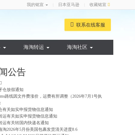
我的铭宣
日本亚马逊
收藏铭宣
|
|
联系在线客服
略
海淘转运
海淘社区
闻公告
牙仓放假通知
ems路线因文件费涨价，运费有所调整（2026年7月1号执
：
仓有关如实申报货物信息通知
转运有关如实申报货物信息通知
转运有关转国内快递名通知
海淘2026年5月份美国包裹发货清关进度8.6