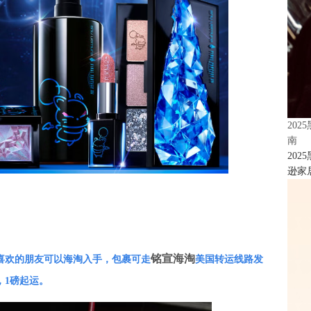
20
南
20
逊家居
铭宣海淘
喜欢的朋友可以海淘入手，包裹可走
美国转运线路发
，1磅起运。