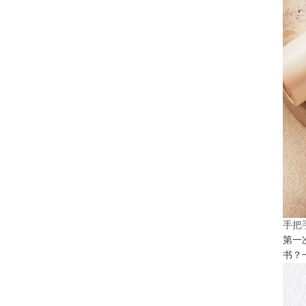
手把
第一
书？