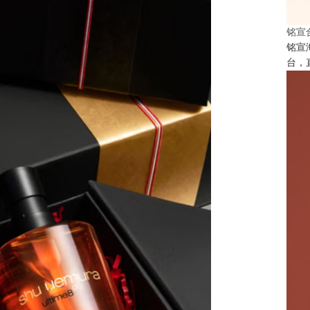
铭宣
铭宣
台，