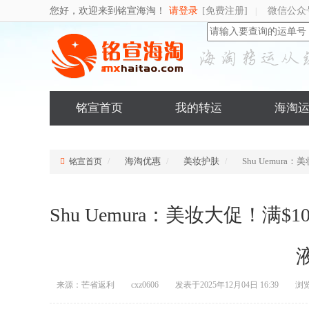
您好，欢迎来到铭宣海淘！
请登录
[免费注册]
微信公众
|
铭宣首页
我的转运
海淘
海淘优惠
美妆护肤
Shu Uemur
铭宣首页
Shu Uemura：美妆大促！满
来源：芒省返利
cxz0606
发表于2025年12月04日 16:39
浏览