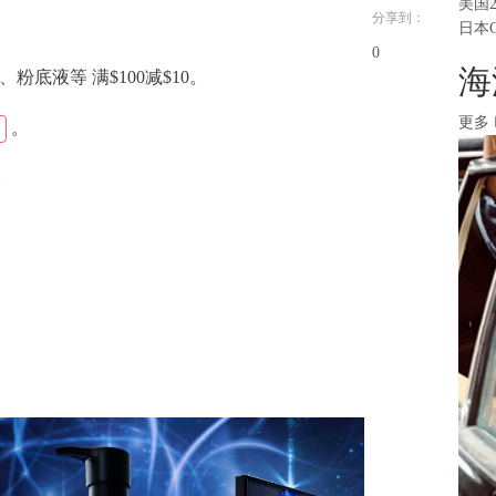
美国
分享到：
日本
0
海
、粉底液等 满$100减$10。
更多
。
。