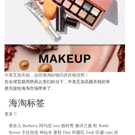
中美互加关税，这些海淘好物仍具价格优势！
在全球贸易局势风云变幻的当下，中美互加高额关税的举
措无疑给海淘市场带来了..
海淘标签
更多
香奈儿
Burberry
阿玛尼
tory
植村秀
雅诗兰黛
鞋
Bobbi
Brown
卡拉泡泡
神仙水
童鞋
Dior
科颜氏
fresh
匡威
vans
丝