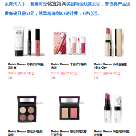
铭宣海淘
以海淘入手，包裹可走
美国转运线路发回，普货类产品运
费每磅只需53元，续重精确到0.1磅计费，1磅起运。