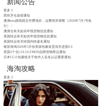
新闻公告
更多
西班牙仓放假通知
澳洲ems路线因文件费涨价，运费有所调整（2026年7月1号执
行）：
澳洲仓有关如实申报货物信息通知
美国转运有关如实申报货物信息通知
美国转运有关转国内快递名通知
铭宣海淘2026年5月份美国包裹发货清关进度8.6
美国2个仓LULULEMON品牌货物禁运通知
日本CC小包裹线关于收件人实名认证重要通知
海淘攻略
更多