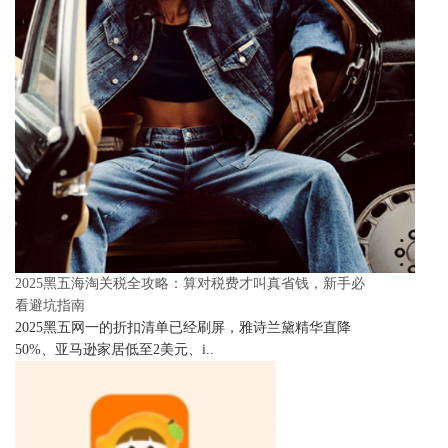
2025黑五海淘关税全攻略：算对税费才叫真省钱，新手必
看避坑指南
2025黑五网一的折扣清单已经刷屏，雅诗兰黛精华直降
50%、亚马逊家居低至2美元、i..