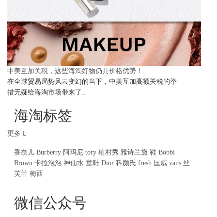
中美互加关税，这些海淘好物仍具价格优势！
在全球贸易局势风云变幻的当下，中美互加高额关税的举
措无疑给海淘市场带来了..
海淘标签
更多
香奈儿
Burberry
阿玛尼
tory
植村秀
雅诗兰黛
鞋
Bobbi
Brown
卡拉泡泡
神仙水
童鞋
Dior
科颜氏
fresh
匡威
vans
丝
芙兰
梅西
微信公众号